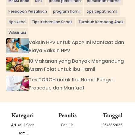
MPASI anak
NIPT
pasca persalinan
persalinan normal
Persiapan Persalinan
program hamil
tips cepat hamil
tips keha
Tips Kehamilan Sehat
Tumbuh Kembang Anak
Vaksinasi
Vaksin HPV untuk Apa? Ini Manfaat dan
Biaya Vaksin HPV
10 Makanan yang Banyak Mengandung
Asam Folat untuk Ibu Hamil
Tes TORCH untuk Ibu Hamil: Fungsi,
Prosedur, dan Manfaat
Kategori
Penulis
Tanggal
Artikel
|
Saat
Penulis
05/28/2025
Hamil