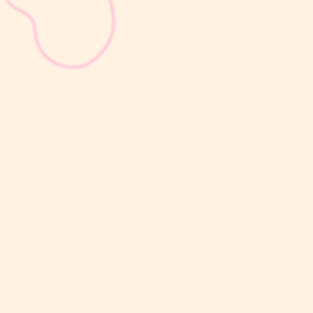
sribulogin
Selain berat badan, tinggi badan menjadi salah satu indikator
utama untuk menilai apakah tumbuh kembang si Kecil berjalan
optimal. Berbeda dengan berat badan yang bisa naik-turun dalam
waktu singkat, pertambahan tinggi badan cenderung berlangsung
bertahap dan...