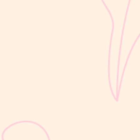
dalam masa 1000 Hari Pertama Kehidupan (HPK). Pada tahap ini,
perkembangan si Kecil berlangsung sangat pesat, mulai dari
kemampuan berjalan, berbicara, hingga berinteraksi dengan orang
di sekitarnya....