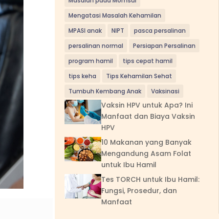
Masalah pada Momsui
Mengatasi Masalah Kehamilan
MPASI anak
NIPT
pasca persalinan
persalinan normal
Persiapan Persalinan
program hamil
tips cepat hamil
tips keha
Tips Kehamilan Sehat
Tumbuh Kembang Anak
Vaksinasi
Vaksin HPV untuk Apa? Ini
Manfaat dan Biaya Vaksin
HPV
10 Makanan yang Banyak
Mengandung Asam Folat
untuk Ibu Hamil
Tes TORCH untuk Ibu Hamil:
Fungsi, Prosedur, dan
Manfaat