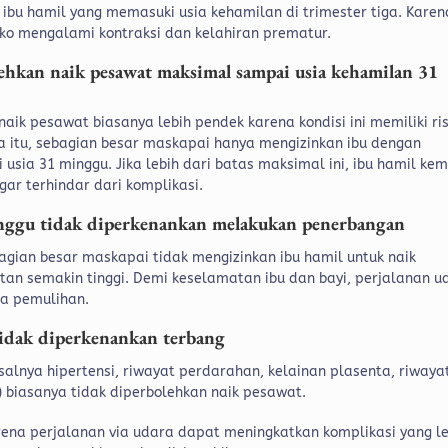
ibu hamil yang memasuki usia kehamilan di trimester tiga. Karen
siko mengalami kontraksi dan kelahiran prematur.
ehkan naik pesawat maksimal sampai usia kehamilan 31
aik pesawat biasanya lebih pendek karena kondisi ini memiliki ris
na itu, sebagian besar maskapai hanya mengizinkan ibu dengan
sia 31 minggu. Jika lebih dari batas maksimal ini, ibu hamil ke
gar terhindar dari komplikasi.
inggu tidak diperkenankan melakukan penerbangan
agian besar maskapai tidak mengizinkan ibu hamil untuk naik
ontan semakin tinggi. Demi keselamatan ibu dan bayi, perjalanan u
sa pemulihan.
tidak diperkenankan terbang
isalnya hipertensi, riwayat perdarahan, kelainan plasenta, riwaya
) biasanya tidak diperbolehkan naik pesawat.
ena perjalanan via udara dapat meningkatkan komplikasi yang le