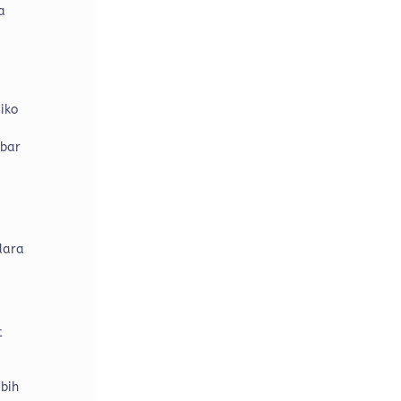
a
iko
mbar
dara
t
bih