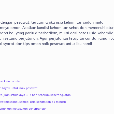
n dengan pesawat, terutama jika usia kehamilan sudah mulai
mnya aman. Asalkan kondisi kehamilan sehat dan memenuhi atu
apa hal yang perlu diperhatikan, mulai dari batas usia kehamila
nan selama perjalanan.
Agar perjalanan tetap lancar dan aman b
i syarat dan tips aman naik pesawat untuk ibu hamil.
heck-in counter
n layak untuk naik pesawat
etujuan setidaknya 3-7 hari sebelum keberangkatan
awat maksimal sampai usia kehamilan 31 minggu
erkenankan melakukan penerbangan