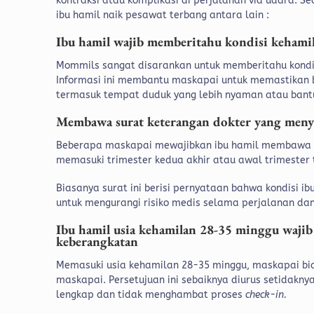
kontraksi atau komplikasi di perjalanan via udara.
Se
ibu hamil naik pesawat terbang antara lain :
Ibu hamil wajib memberitahu kondisi kehami
Mommils sangat disarankan untuk memberitahu kondis
Informasi ini membantu maskapai untuk memastika
termasuk tempat duduk yang lebih nyaman atau bant
Membawa surat keterangan dokter yang menya
Beberapa maskapai mewajibkan ibu hamil membawa su
memasuki trimester kedua akhir atau awal trimester 
Biasanya surat ini berisi pernyataan bahwa kondisi i
untuk mengurangi risiko medis selama perjalanan dan
Ibu hamil usia kehamilan 28-35 minggu wajib
keberangkatan
Memasuki usia kehamilan 28-35 minggu, maskapai bi
maskapai. Persetujuan ini sebaiknya diurus setidak
lengkap dan tidak menghambat proses
check-in.