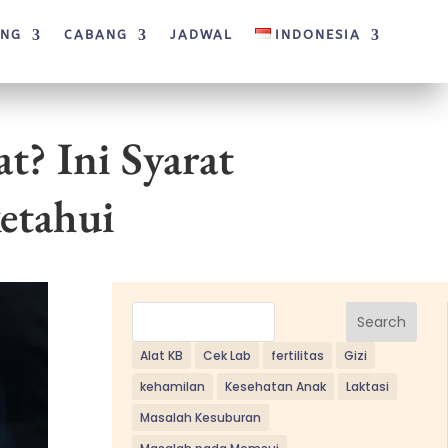
ANG
CABANG
JADWAL
INDONESIA
t? Ini Syarat
etahui
Search
Alat KB
Cek Lab
fertilitas
Gizi
kehamilan
Kesehatan Anak
Laktasi
Masalah Kesuburan