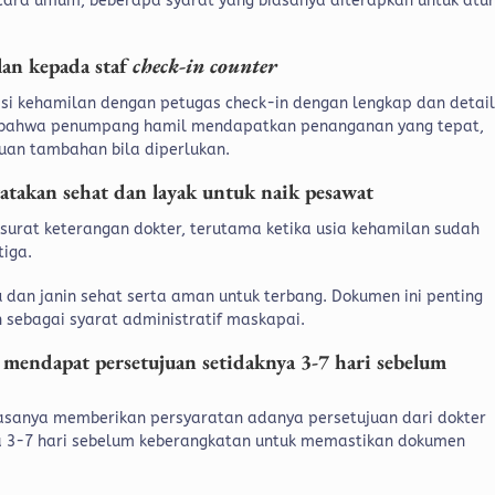
cara umum, beberapa syarat yang biasanya diterapkan untuk atu
lan kepada staf
check-in counter
i kehamilan dengan petugas check-in dengan lengkap dan detail
n bahwa penumpang hamil mendapatkan penanganan yang tepat,
uan tambahan bila diperlukan.
takan sehat dan layak untuk naik pesawat
rat keterangan dokter, terutama ketika usia kehamilan sudah
tiga.
bu dan janin sehat serta aman untuk terbang. Dokumen ini penting
 sebagai syarat administratif maskapai.
 mendapat persetujuan setidaknya 3-7 hari sebelum
asanya memberikan persyaratan adanya persetujuan dari dokter
nya 3-7 hari sebelum keberangkatan untuk memastikan dokumen