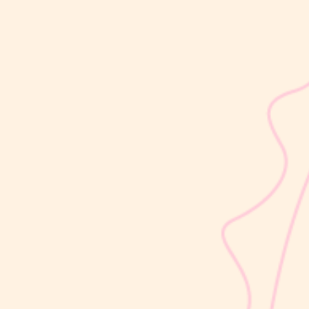
sribulogin
Usia 18 hingga 23 bulan merupakan salah satu periode penting
dalam masa 1000 Hari Pertama Kehidupan (HPK). Pada tahap ini,
perkembangan si Kecil berlangsung sangat pesat, mulai dari
kemampuan berjalan, berbicara, hingga berinteraksi dengan orang
di sekitarnya....