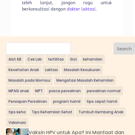
lebih lanjut, jangan ragu untuk
berkonsultasi dengan
dokter laktasi.
Search
Alat KB
Cek Lab
fertilitas
Gizi
kehamilan
Kesehatan Anak
Laktasi
Masalah Kesuburan
Masalah pada Momsui
Mengatasi Masalah Kehamilan
MPASI anak
NIPT
pasca persalinan
persalinan normal
Persiapan Persalinan
program hamil
tips cepat hamil
tips keha
Tips Kehamilan Sehat
Tumbuh Kembang Anak
Vaksinasi
Vaksin HPV untuk Apa? Ini Manfaat dan