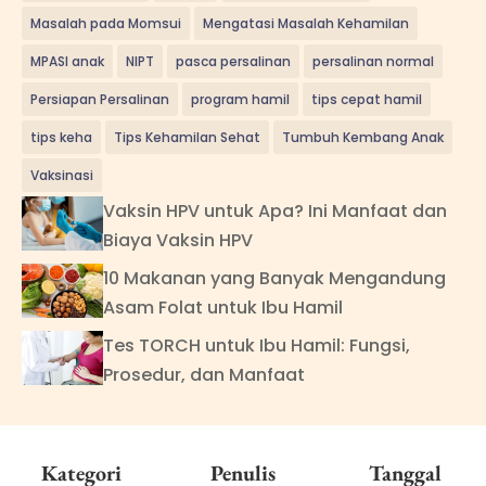
Masalah pada Momsui
Mengatasi Masalah Kehamilan
MPASI anak
NIPT
pasca persalinan
persalinan normal
Persiapan Persalinan
program hamil
tips cepat hamil
tips keha
Tips Kehamilan Sehat
Tumbuh Kembang Anak
Vaksinasi
Vaksin HPV untuk Apa? Ini Manfaat dan
Biaya Vaksin HPV
10 Makanan yang Banyak Mengandung
Asam Folat untuk Ibu Hamil
Tes TORCH untuk Ibu Hamil: Fungsi,
Prosedur, dan Manfaat
Kategori
Penulis
Tanggal