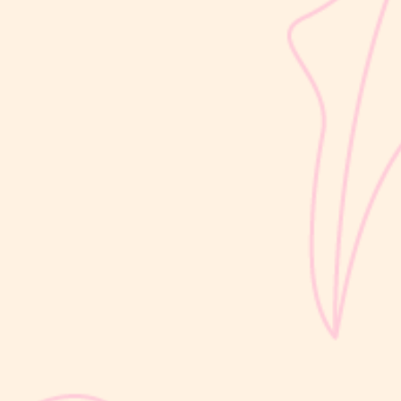
sribulogin
Selain berat badan, tinggi badan menjadi salah satu indikator
utama untuk menilai apakah tumbuh kembang si Kecil berjalan
optimal. Berbeda dengan berat badan yang bisa naik-turun dalam
waktu singkat, pertambahan tinggi badan cenderung berlangsung
bertahap dan...