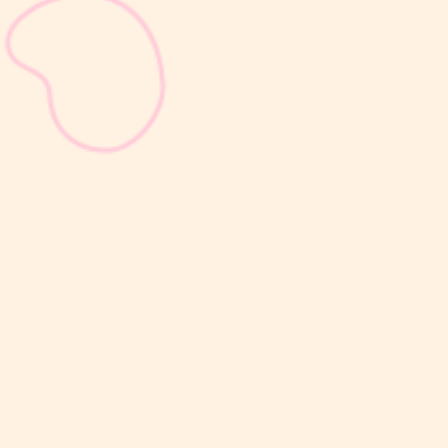
sribulogin
Masa nifas adalah periode pemulihan tubuh setelah melahirkan
yang dimulai sejak bayi lahir hingga organ reproduksi kembali
seperti sebelum hamil. Selama masa ini, tubuh Moms akan
mengalami berbagai perubahan, mulai dari rahim yang berangsur
kembali ke ukuran...