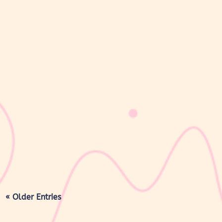
sribulogin
Lapisan berwarna putih menyerupai lemak yang menyelimuti
kulit bayi baru lahir sering kali membuat Mom & Dad khawatir.
Tidak jarang lapisan ini dianggap sebagai kotoran atau sisa cairan
persalinan yang harus segera dibersihkan, terutama jika jumlahnya
cukup...
« Older Entries