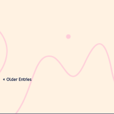
sribulogin
Masa nifas adalah periode pemulihan tubuh setelah melahirkan
yang dimulai sejak bayi lahir hingga organ reproduksi kembali
seperti sebelum hamil. Selama masa ini, tubuh Moms akan
mengalami berbagai perubahan, mulai dari rahim yang berangsur
kembali ke ukuran...
« Older Entries