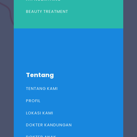
BEAUTY TREATMENT
Tentang
TENTANG KAMI
PROFIL
LOKASI KAMI
DOKTER KANDUNGAN