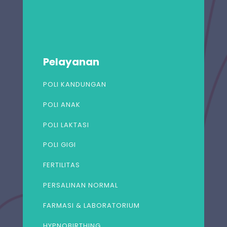
Pelayanan
POLI KANDUNGAN
POLI ANAK
POLI LAKTASI
POLI GIGI
FERTILITAS
PERSALINAN NORMAL
FARMASI & LABORATORIUM
HYPNOBIRTHING