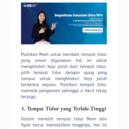
Pastikan Mom untuk membeli tempat tidur
yang aman digunakan hal ini untuk
menghindari bayi jatuh dari tempat tidur,
pilih tempat tidur dengan ujung yang
tumpul untuk menghindari bayi jatuh
terbentur kepala. Pastikan tempat tidur
memiliki pengaman sehingga si Kecil tetap
terjaga.
3. Tempat Tidur yang Terlalu Tinggi
Dalam memilih tempat tidur Mom dan
Ayah harus memastikan tingginya, hal ini