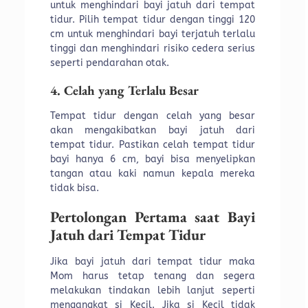
untuk menghindari bayi jatuh dari tempat
tidur. Pilih tempat tidur dengan tinggi 120
cm untuk menghindari bayi terjatuh terlalu
tinggi dan menghindari risiko cedera serius
seperti pendarahan otak.
4. Celah yang Terlalu Besar
Tempat tidur dengan celah yang besar
akan mengakibatkan bayi jatuh dari
tempat tidur. Pastikan celah tempat tidur
bayi hanya 6 cm, bayi bisa menyelipkan
tangan atau kaki namun kepala mereka
tidak bisa.
Pertolongan Pertama saat Bayi
Jatuh dari Tempat Tidur
Jika bayi jatuh dari tempat tidur maka
Mom harus tetap tenang dan segera
melakukan tindakan lebih lanjut seperti
mengangkat si Kecil. Jika si Kecil tidak