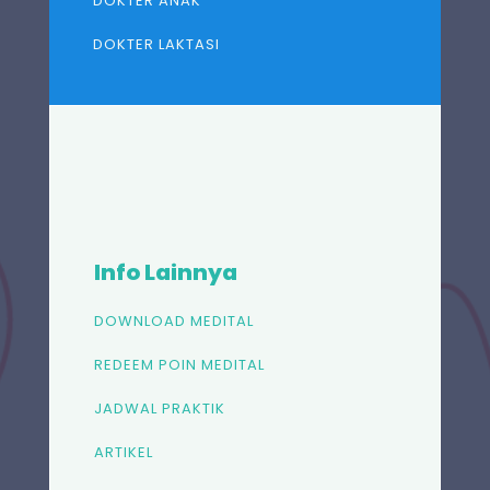
DOKTER ANAK
DOKTER LAKTASI
Info Lainnya
DOWNLOAD MEDITAL
REDEEM POIN MEDITAL
JADWAL PRAKTIK
ARTIKEL