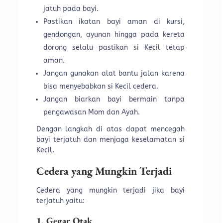
jatuh pada bayi.
Pastikan ikatan bayi aman di kursi,
gendongan, ayunan hingga pada kereta
dorong selalu pastikan si Kecil tetap
aman.
Jangan gunakan alat bantu jalan karena
bisa menyebabkan si Kecil cedera.
Jangan biarkan bayi bermain tanpa
pengawasan Mom dan Ayah.
Dengan langkah di atas dapat mencegah
bayi terjatuh dan menjaga keselamatan si
Kecil.
Cedera yang Mungkin Terjadi
Cedera yang mungkin terjadi jika bayi
terjatuh yaitu:
1. Gegar Otak