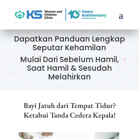
Dapatkan Panduan Lengkap
Seputar Kehamilan
Mulai Dari Sebelum Hamil,
Saat Hamil & Sesudah
Melahirkan
Bayi Jatuh dari Tempat Tidur?
Ketahui Tanda Cedera Kepala!