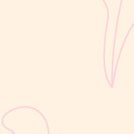
kemampuan berjalan, berbicara, hingga berinteraksi dengan orang
di sekitarnya....