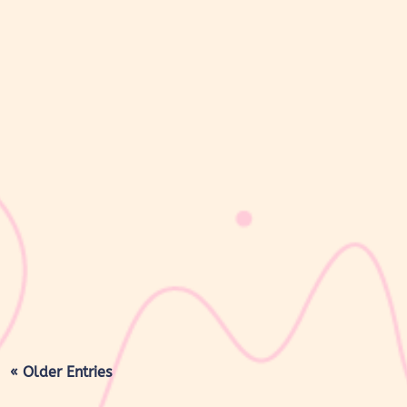
sribulogin
Lapisan berwarna putih menyerupai lemak yang menyelimuti
kulit bayi baru lahir sering kali membuat Mom & Dad khawatir.
Tidak jarang lapisan ini dianggap sebagai kotoran atau sisa cairan
persalinan yang harus segera dibersihkan, terutama jika jumlahnya
cukup...
« Older Entries