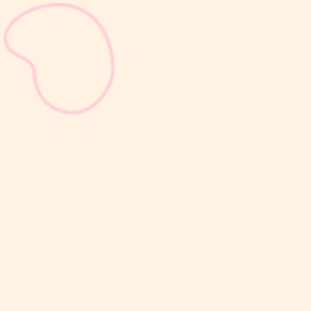
sribulogin
Masa nifas adalah periode pemulihan tubuh setelah melahirkan
yang dimulai sejak bayi lahir hingga organ reproduksi kembali
seperti sebelum hamil. Selama masa ini, tubuh Moms akan
mengalami berbagai perubahan, mulai dari rahim yang berangsur
kembali ke ukuran...