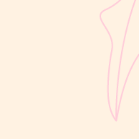
sribulogin
Selain berat badan, tinggi badan menjadi salah satu indikator
utama untuk menilai apakah tumbuh kembang si Kecil berjalan
optimal. Berbeda dengan berat badan yang bisa naik-turun dalam
waktu singkat, pertambahan tinggi badan cenderung berlangsung
bertahap dan...