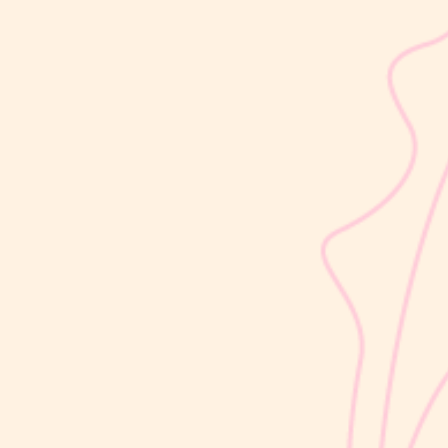
sribulogin
Usia 18 hingga 23 bulan merupakan salah satu periode penting
dalam masa 1000 Hari Pertama Kehidupan (HPK). Pada tahap ini,
perkembangan si Kecil berlangsung sangat pesat, mulai dari
kemampuan berjalan, berbicara, hingga berinteraksi dengan orang
di sekitarnya....