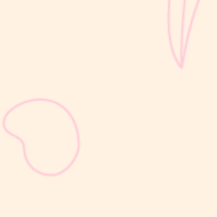
sribulogin
Selain berat badan, tinggi badan menjadi salah satu indikator
utama untuk menilai apakah tumbuh kembang si Kecil berjalan
optimal. Berbeda dengan berat badan yang bisa naik-turun dalam
waktu singkat, pertambahan tinggi badan cenderung berlangsung
bertahap dan...