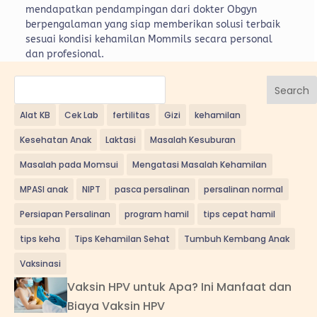
mendapatkan pendampingan dari dokter Obgyn
berpengalaman yang siap memberikan solusi terbaik
sesuai kondisi kehamilan Mommils secara personal
dan profesional.
Search
Alat KB
Cek Lab
fertilitas
Gizi
kehamilan
Kesehatan Anak
Laktasi
Masalah Kesuburan
Masalah pada Momsui
Mengatasi Masalah Kehamilan
MPASI anak
NIPT
pasca persalinan
persalinan normal
Persiapan Persalinan
program hamil
tips cepat hamil
tips keha
Tips Kehamilan Sehat
Tumbuh Kembang Anak
Vaksinasi
Vaksin HPV untuk Apa? Ini Manfaat dan
Biaya Vaksin HPV