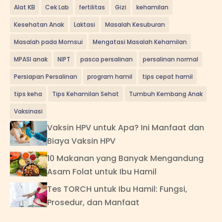
Alat KB
Cek Lab
fertilitas
Gizi
kehamilan
Kesehatan Anak
Laktasi
Masalah Kesuburan
Masalah pada Momsui
Mengatasi Masalah Kehamilan
MPASI anak
NIPT
pasca persalinan
persalinan normal
Persiapan Persalinan
program hamil
tips cepat hamil
tips keha
Tips Kehamilan Sehat
Tumbuh Kembang Anak
Vaksinasi
Vaksin HPV untuk Apa? Ini Manfaat dan
Biaya Vaksin HPV
10 Makanan yang Banyak Mengandung
Asam Folat untuk Ibu Hamil
Tes TORCH untuk Ibu Hamil: Fungsi,
Prosedur, dan Manfaat