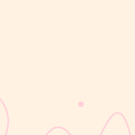
sribulogin
Masa nifas adalah periode pemulihan tubuh setelah melahirkan
yang dimulai sejak bayi lahir hingga organ reproduksi kembali
seperti sebelum hamil. Selama masa ini, tubuh Moms akan
mengalami berbagai perubahan, mulai dari rahim yang berangsur
kembali ke ukuran...