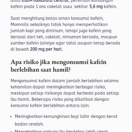
data
USDA FoodData Central
, perkiraan kandungan
kafein pada 1 ons cokelat susu sekitar
5,6 mg
kafein.
Saat menghitung batas aman konsumsi kafein,
Mommils sebaiknya tidak hanya memperhatikan
jumlah kopi yang diminum, tetapi juga kafein yang
berasal dari teh, cokelat, minuman bersoda, maupun
sumber kafein lainnya agar total asupan tetap berada
di bawah
200 mg per hari
.
Apa risiko jika mengonsumsi kafein
berlebihan saat hamil?
Mengonsumsi kafein dalam jumlah berlebihan selama
kehamilan dapat meningkatkan berbagai risiko,
meskipun setiap risikonya dapat berbeda pada setiap
ibu hamil.
Beberapa risiko yang dikaitkan dengan
konsumsi kafein berlebihan antara lain:
Meningkatkan kemungkinan bayi lahir dengan berat
badan rendah.
Menyebabkan jantung ibu berdebar lebih cepat.