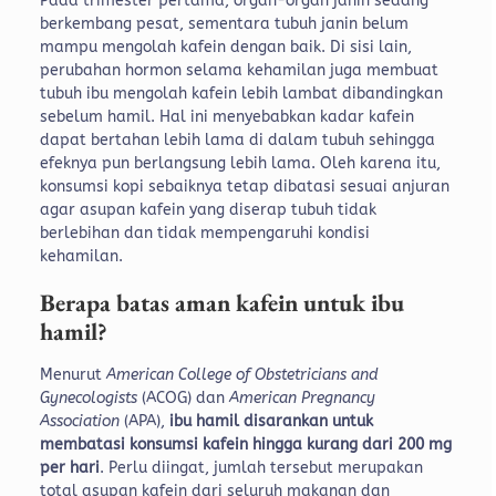
Pada trimester pertama, organ-organ janin sedang
berkembang pesat, sementara tubuh janin belum
mampu mengolah kafein dengan baik.
Di sisi lain,
perubahan hormon selama kehamilan juga membuat
tubuh ibu mengolah kafein lebih lambat dibandingkan
sebelum hamil. Hal ini menyebabkan kadar kafein
dapat bertahan lebih lama di dalam tubuh sehingga
efeknya pun berlangsung lebih lama.
Oleh karena itu,
konsumsi kopi sebaiknya tetap dibatasi sesuai anjuran
agar asupan kafein yang diserap tubuh tidak
berlebihan dan tidak mempengaruhi kondisi
kehamilan.
Berapa batas aman kafein untuk ibu
hamil?
Menurut
American College of Obstetricians and
Gynecologists
(ACOG) dan
American Pregnancy
Association
(APA),
ibu hamil disarankan untuk
membatasi konsumsi kafein hingga kurang dari 200 mg
per hari
. Perlu diingat, jumlah tersebut merupakan
total asupan kafein dari seluruh makanan dan