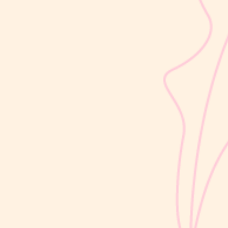
sribulogin
Usia 18 hingga 23 bulan merupakan salah satu periode penting
dalam masa 1000 Hari Pertama Kehidupan (HPK). Pada tahap ini,
perkembangan si Kecil berlangsung sangat pesat, mulai dari
kemampuan berjalan, berbicara, hingga berinteraksi dengan orang
di sekitarnya....