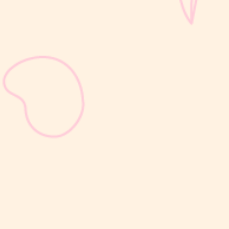
sribulogin
Selain berat badan, tinggi badan menjadi salah satu indikator
utama untuk menilai apakah tumbuh kembang si Kecil berjalan
optimal. Berbeda dengan berat badan yang bisa naik-turun dalam
waktu singkat, pertambahan tinggi badan cenderung berlangsung
bertahap dan...