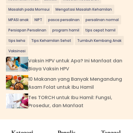
Masalah pada Momsui
Mengatasi Masalah Kehamilan
MPASI anak
NIPT
pasca persalinan
persalinan normal
Persiapan Persalinan
program hamil
tips cepat hamil
tips keha
Tips Kehamilan Sehat
Tumbuh Kembang Anak
Vaksinasi
Vaksin HPV untuk Apa? Ini Manfaat dan
Biaya Vaksin HPV
10 Makanan yang Banyak Mengandung
Asam Folat untuk Ibu Hamil
Tes TORCH untuk Ibu Hamil: Fungsi,
Prosedur, dan Manfaat
Kategori
Penulis
Tanggal