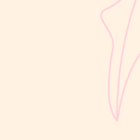
sribulogin
Usia 18 hingga 23 bulan merupakan salah satu periode penting
dalam masa 1000 Hari Pertama Kehidupan (HPK). Pada tahap ini,
perkembangan si Kecil berlangsung sangat pesat, mulai dari
kemampuan berjalan, berbicara, hingga berinteraksi dengan orang
di sekitarnya....