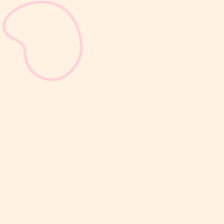
sribulogin
Selain berat badan, tinggi badan menjadi salah satu indikator
utama untuk menilai apakah tumbuh kembang si Kecil berjalan
optimal. Berbeda dengan berat badan yang bisa naik-turun dalam
waktu singkat, pertambahan tinggi badan cenderung berlangsung
bertahap dan...