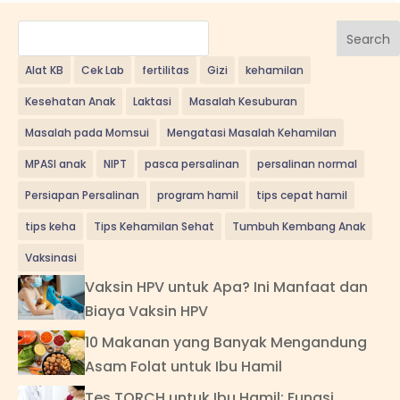
Search
Alat KB
Cek Lab
fertilitas
Gizi
kehamilan
Kesehatan Anak
Laktasi
Masalah Kesuburan
Masalah pada Momsui
Mengatasi Masalah Kehamilan
MPASI anak
NIPT
pasca persalinan
persalinan normal
Persiapan Persalinan
program hamil
tips cepat hamil
tips keha
Tips Kehamilan Sehat
Tumbuh Kembang Anak
Vaksinasi
Vaksin HPV untuk Apa? Ini Manfaat dan
Biaya Vaksin HPV
10 Makanan yang Banyak Mengandung
Asam Folat untuk Ibu Hamil
Tes TORCH untuk Ibu Hamil: Fungsi,