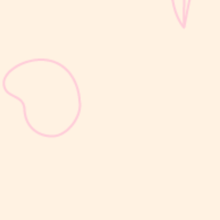
sribulogin
Selain berat badan, tinggi badan menjadi salah satu indikator
utama untuk menilai apakah tumbuh kembang si Kecil berjalan
optimal. Berbeda dengan berat badan yang bisa naik-turun dalam
waktu singkat, pertambahan tinggi badan cenderung berlangsung
bertahap dan...