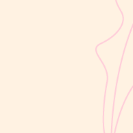
sribulogin
Usia 18 hingga 23 bulan merupakan salah satu periode penting
dalam masa 1000 Hari Pertama Kehidupan (HPK). Pada tahap ini,
perkembangan si Kecil berlangsung sangat pesat, mulai dari
kemampuan berjalan, berbicara, hingga berinteraksi dengan orang
di sekitarnya....