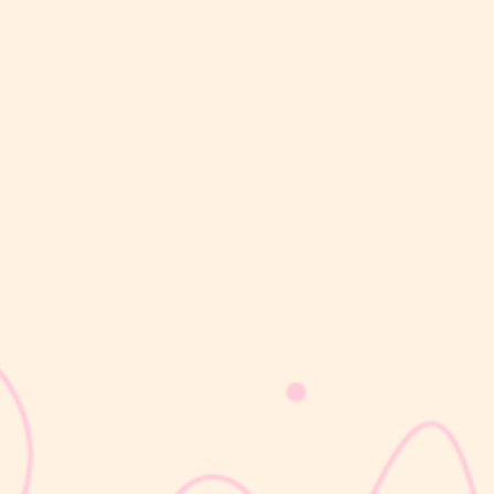
sribulogin
Masa nifas adalah periode pemulihan tubuh setelah melahirkan
yang dimulai sejak bayi lahir hingga organ reproduksi kembali
seperti sebelum hamil. Selama masa ini, tubuh Moms akan
mengalami berbagai perubahan, mulai dari rahim yang berangsur
kembali ke ukuran...