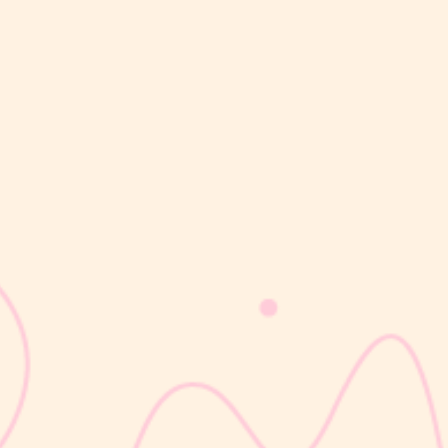
sribulogin
Masa nifas adalah periode pemulihan tubuh setelah melahirkan
yang dimulai sejak bayi lahir hingga organ reproduksi kembali
seperti sebelum hamil. Selama masa ini, tubuh Moms akan
mengalami berbagai perubahan, mulai dari rahim yang berangsur
kembali ke ukuran...