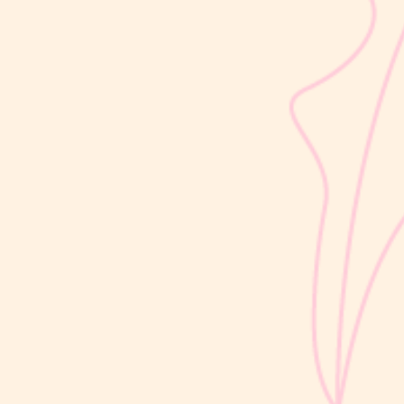
sribulogin
Usia 18 hingga 23 bulan merupakan salah satu periode penting
dalam masa 1000 Hari Pertama Kehidupan (HPK). Pada tahap ini,
perkembangan si Kecil berlangsung sangat pesat, mulai dari
kemampuan berjalan, berbicara, hingga berinteraksi dengan orang
di sekitarnya....