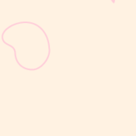
sribulogin
Selain berat badan, tinggi badan menjadi salah satu indikator
utama untuk menilai apakah tumbuh kembang si Kecil berjalan
optimal. Berbeda dengan berat badan yang bisa naik-turun dalam
waktu singkat, pertambahan tinggi badan cenderung berlangsung
bertahap dan...