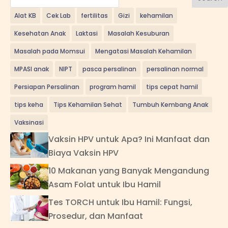
Alat KB
Cek Lab
fertilitas
Gizi
kehamilan
Kesehatan Anak
Laktasi
Masalah Kesuburan
Masalah pada Momsui
Mengatasi Masalah Kehamilan
MPASI anak
NIPT
pasca persalinan
persalinan normal
Persiapan Persalinan
program hamil
tips cepat hamil
tips keha
Tips Kehamilan Sehat
Tumbuh Kembang Anak
Vaksinasi
Vaksin HPV untuk Apa? Ini Manfaat dan
Biaya Vaksin HPV
10 Makanan yang Banyak Mengandung
Asam Folat untuk Ibu Hamil
Tes TORCH untuk Ibu Hamil: Fungsi,
Prosedur, dan Manfaat