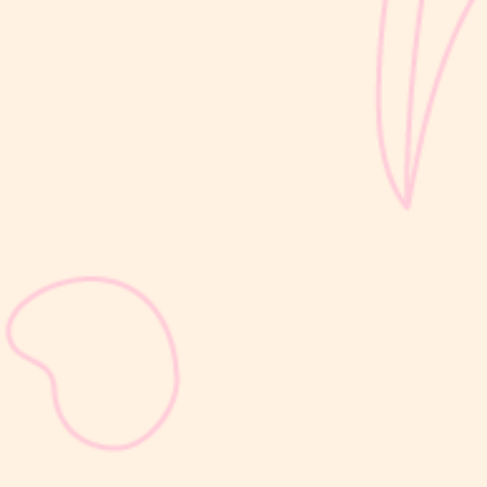
sribulogin
Masa nifas adalah periode pemulihan tubuh setelah melahirkan
yang dimulai sejak bayi lahir hingga organ reproduksi kembali
seperti sebelum hamil. Selama masa ini, tubuh Moms akan
mengalami berbagai perubahan, mulai dari rahim yang berangsur