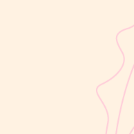
sribulogin
Selain berat badan, tinggi badan menjadi salah satu indikator
utama untuk menilai apakah tumbuh kembang si Kecil berjalan
optimal. Berbeda dengan berat badan yang bisa naik-turun dalam
waktu singkat, pertambahan tinggi badan cenderung berlangsung
bertahap dan...