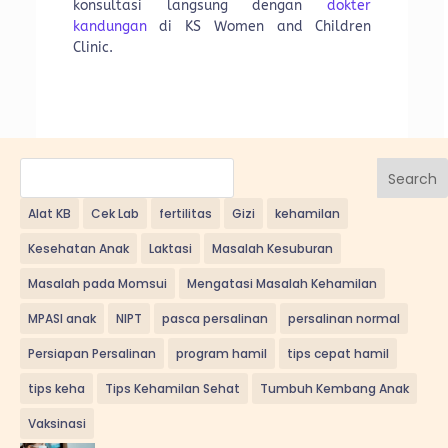
konsultasi langsung dengan
dokter
kandungan
di KS Women and Children
Clinic.
Search
Alat KB
Cek Lab
fertilitas
Gizi
kehamilan
Kesehatan Anak
Laktasi
Masalah Kesuburan
Masalah pada Momsui
Mengatasi Masalah Kehamilan
MPASI anak
NIPT
pasca persalinan
persalinan normal
Persiapan Persalinan
program hamil
tips cepat hamil
tips keha
Tips Kehamilan Sehat
Tumbuh Kembang Anak
Vaksinasi