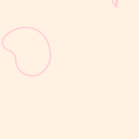
sribulogin
Selain berat badan, tinggi badan menjadi salah satu indikator
utama untuk menilai apakah tumbuh kembang si Kecil berjalan
optimal. Berbeda dengan berat badan yang bisa naik-turun dalam
waktu singkat, pertambahan tinggi badan cenderung berlangsung
bertahap dan...