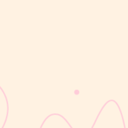
sribulogin
Masa nifas adalah periode pemulihan tubuh setelah melahirkan
yang dimulai sejak bayi lahir hingga organ reproduksi kembali
seperti sebelum hamil. Selama masa ini, tubuh Moms akan
mengalami berbagai perubahan, mulai dari rahim yang berangsur
kembali ke ukuran...