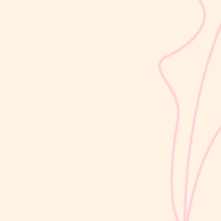
sribulogin
Usia 18 hingga 23 bulan merupakan salah satu periode penting
dalam masa 1000 Hari Pertama Kehidupan (HPK). Pada tahap ini,
perkembangan si Kecil berlangsung sangat pesat, mulai dari
kemampuan berjalan, berbicara, hingga berinteraksi dengan orang
di sekitarnya....