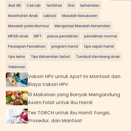
Alat KB
Cek Lab
fertilitas
Gizi
kehamilan
Kesehatan Anak
Laktasi
Masalah Kesuburan
Masalah pada Momsui
Mengatasi Masalah Kehamilan
MPASI anak
NIPT
pasca persalinan
persalinan normal
Persiapan Persalinan
program hamil
tips cepat hamil
tips keha
Tips Kehamilan Sehat
Tumbuh Kembang Anak
Vaksinasi
Vaksin HPV untuk Apa? Ini Manfaat dan
Biaya Vaksin HPV
10 Makanan yang Banyak Mengandung
Asam Folat untuk Ibu Hamil
Tes TORCH untuk Ibu Hamil: Fungsi,
Prosedur, dan Manfaat