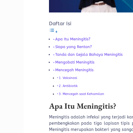
Daftar Isi
Apa Itu Meningitis?
Siapa yang Rentan?
Tanda dan Gejala Bahaya Meningitis
Mengobati Meningitis
Mencegah Meningitis
1. Vaksinasi
2. Antibiotik
3. Mencegah saat Kehamilan
Apa Itu Meningitis?
Meningitis adalah infeksi yang terjadi k
pembengkakan pada tiga lapisan tipis 
Meningitis merupakan bakteri yang san