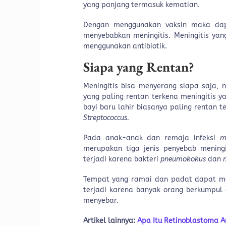
yang panjang termasuk kematian.
Dengan menggunakan vaksin maka dap
menyebabkan meningitis. Meningitis yan
menggunakan antibiotik.
Siapa yang Rentan?
Meningitis bisa menyerang siapa saja, 
yang paling rentan terkena meningitis y
bayi baru lahir biasanya paling rentan t
Streptococcus.
Pada anak-anak dan remaja infeksi
m
merupakan tiga jenis penyebab meningi
terjadi karena bakteri
pneumokokus
dan
Tempat yang ramai dan padat dapat meni
terjadi karena banyak orang berkumpul
menyebar.
Artikel lainnya:
Apa Itu Retinoblastoma An