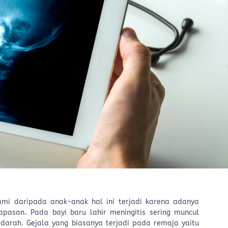
lami daripada anak-anak hal ini terjadi karena adanya
apasan. Pada bayi baru lahir meningitis sering muncul
 darah. Gejala yang biasanya terjadi pada remaja yaitu