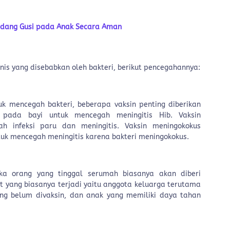
Radang Gusi pada Anak Secara Aman
nis yang disebabkan oleh bakteri, berikut pencegahannya:
uk mencegah bakteri, beberapa vaksin penting diberikan
n pada bayi untuk mencegah meningitis Hib. Vaksin
h infeksi paru dan meningitis. Vaksin meningokokus
tuk mencegah meningitis karena bakteri meningokokus.
aka orang yang tinggal serumah biasanya akan diberi
at yang biasanya terjadi yaitu anggota keluarga terutama
ng belum divaksin, dan anak yang memiliki daya tahan