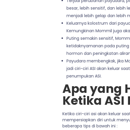
Terjadi perubahan payudara, p
besar, lebih sensitif, dan lebi
menjadi lebih gelap dan lebih 
Keluarnya kolostrum dari payud
Kemungkinan Mommil juga aka
Puting semakin sensitif, Momm
ketidaknyamanan pada puting d
hormon dan peningkatan aliran
Payudara membengkak, jika Mo
jadi ciri-ciri ASI akan keluar s
penumpukan ASI.
Apa yang 
Ketika ASI
Ketika ciri-ciri asi akan keluar
mempersiapkan diri untuk menyusu
beberapa tips di bawah ini :