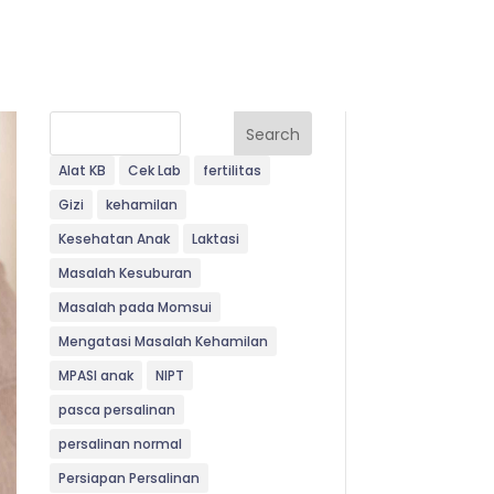
Search
Alat KB
Cek Lab
fertilitas
Gizi
kehamilan
Kesehatan Anak
Laktasi
Masalah Kesuburan
Masalah pada Momsui
Mengatasi Masalah Kehamilan
MPASI anak
NIPT
pasca persalinan
persalinan normal
Persiapan Persalinan