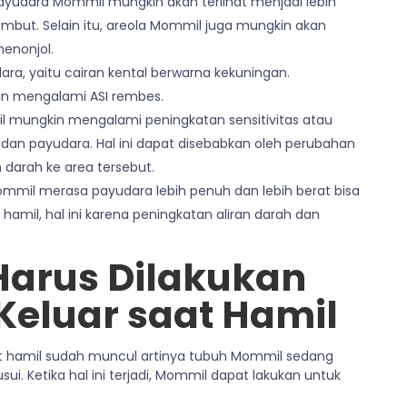
ayudara Mommil mungkin akan terlihat menjadi lebih
h lembut. Selain itu, areola Mommil juga mungkin akan
menonjol.
ara, yaitu cairan kental berwarna kekuningan.
n mengalami ASI rembes.
il mungkin mengalami peningkatan sensitivitas atau
an payudara. Hal ini dapat disebabkan oleh perubahan
 darah ke area tersebut.
mmil merasa payudara lebih penuh dan lebih berat bisa
aat hamil, hal ini karena peningkatan aliran darah dan
Harus Dilakukan
 Keluar saat Hamil
 saat hamil sudah muncul artinya tubuh Mommil sedang
i. Ketika hal ini terjadi, Mommil dapat lakukan untuk