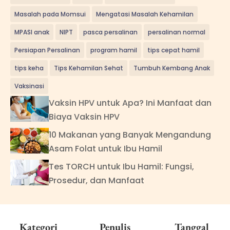
Masalah pada Momsui
Mengatasi Masalah Kehamilan
MPASI anak
NIPT
pasca persalinan
persalinan normal
Persiapan Persalinan
program hamil
tips cepat hamil
tips keha
Tips Kehamilan Sehat
Tumbuh Kembang Anak
Vaksinasi
Vaksin HPV untuk Apa? Ini Manfaat dan
Biaya Vaksin HPV
10 Makanan yang Banyak Mengandung
Asam Folat untuk Ibu Hamil
Tes TORCH untuk Ibu Hamil: Fungsi,
Prosedur, dan Manfaat
Kategori
Penulis
Tanggal