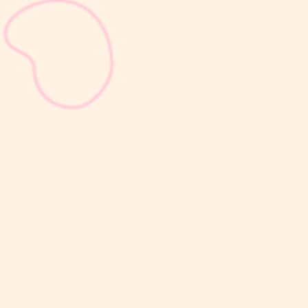
sribulogin
Selain berat badan, tinggi badan menjadi salah satu indikator
utama untuk menilai apakah tumbuh kembang si Kecil berjalan
optimal. Berbeda dengan berat badan yang bisa naik-turun dalam
waktu singkat, pertambahan tinggi badan cenderung berlangsung
bertahap dan...