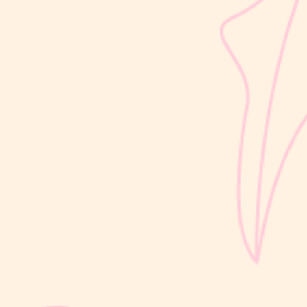
sribulogin
Usia 18 hingga 23 bulan merupakan salah satu periode penting
dalam masa 1000 Hari Pertama Kehidupan (HPK). Pada tahap ini,
perkembangan si Kecil berlangsung sangat pesat, mulai dari
kemampuan berjalan, berbicara, hingga berinteraksi dengan orang
di sekitarnya....