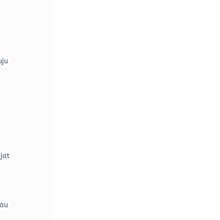
uju
jat
tau