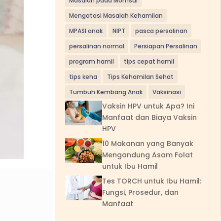
Masalah pada Momsui
Mengatasi Masalah Kehamilan
MPASI anak
NIPT
pasca persalinan
persalinan normal
Persiapan Persalinan
program hamil
tips cepat hamil
tips keha
Tips Kehamilan Sehat
Tumbuh Kembang Anak
Vaksinasi
Vaksin HPV untuk Apa? Ini
Manfaat dan Biaya Vaksin
HPV
10 Makanan yang Banyak
Mengandung Asam Folat
untuk Ibu Hamil
Tes TORCH untuk Ibu Hamil:
Fungsi, Prosedur, dan
Manfaat