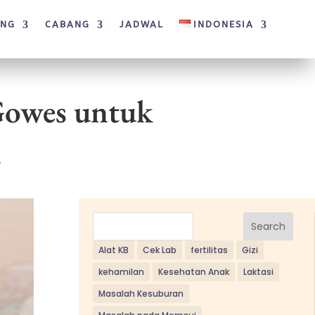
ANG
CABANG
JADWAL
INDONESIA
 Gowes untuk
n
Search
Alat KB
Cek Lab
fertilitas
Gizi
kehamilan
Kesehatan Anak
Laktasi
Masalah Kesuburan