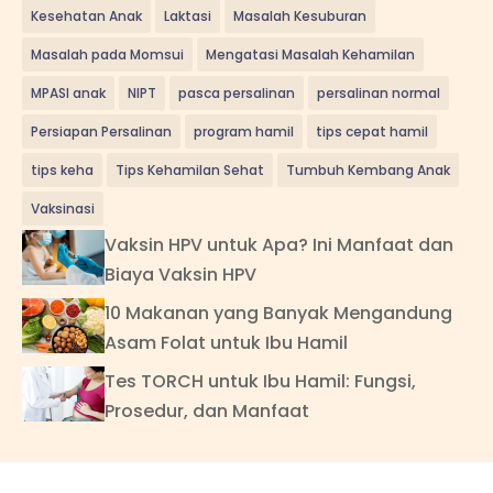
Kesehatan Anak
Laktasi
Masalah Kesuburan
Masalah pada Momsui
Mengatasi Masalah Kehamilan
MPASI anak
NIPT
pasca persalinan
persalinan normal
Persiapan Persalinan
program hamil
tips cepat hamil
tips keha
Tips Kehamilan Sehat
Tumbuh Kembang Anak
Vaksinasi
Vaksin HPV untuk Apa? Ini Manfaat dan
Biaya Vaksin HPV
10 Makanan yang Banyak Mengandung
Asam Folat untuk Ibu Hamil
Tes TORCH untuk Ibu Hamil: Fungsi,
Prosedur, dan Manfaat