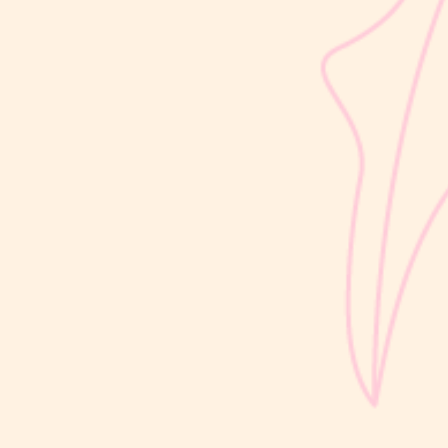
sribulogin
Usia 18 hingga 23 bulan merupakan salah satu periode penting
dalam masa 1000 Hari Pertama Kehidupan (HPK). Pada tahap ini,
perkembangan si Kecil berlangsung sangat pesat, mulai dari
kemampuan berjalan, berbicara, hingga berinteraksi dengan orang
di sekitarnya....