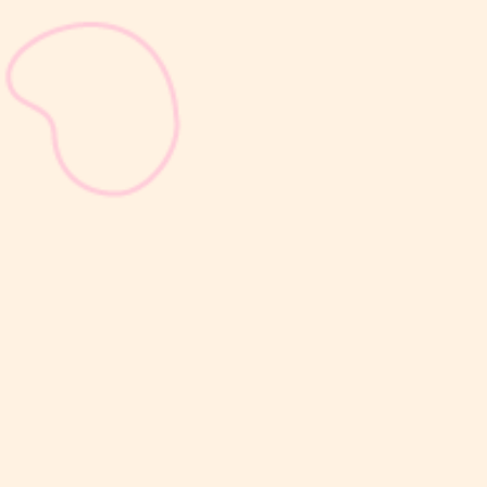
sribulogin
Selain berat badan, tinggi badan menjadi salah satu indikator
utama untuk menilai apakah tumbuh kembang si Kecil berjalan
optimal. Berbeda dengan berat badan yang bisa naik-turun dalam
waktu singkat, pertambahan tinggi badan cenderung berlangsung
bertahap dan...