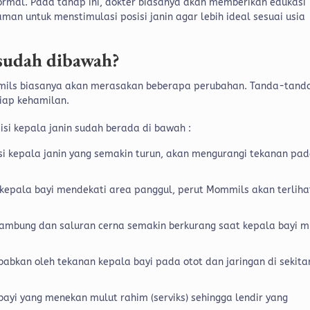
ormal. Pada tahap ini, dokter biasanya akan memberikan edukasi
man untuk menstimulasi posisi janin agar lebih ideal sesuai usia
n sudah dibawah?
mmils biasanya akan merasakan beberapa perubahan. Tanda-tanda
iap kehamilan.
isi kepala janin sudah berada di bawah :
si kepala janin yang semakin turun, akan mengurangi tekanan pa
 kepala bayi mendekati area panggul, perut Mommils akan terliha
ambung dan saluran cerna semakin berkurang saat kepala bayi m
ebabkan oleh tekanan kepala bayi pada otot dan jaringan di sekita
bayi yang menekan mulut rahim (serviks) sehingga lendir yang