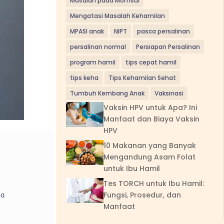
Masalah pada Momsui
Mengatasi Masalah Kehamilan
MPASI anak
NIPT
pasca persalinan
persalinan normal
Persiapan Persalinan
program hamil
tips cepat hamil
tips keha
Tips Kehamilan Sehat
Tumbuh Kembang Anak
Vaksinasi
Vaksin HPV untuk Apa? Ini
Manfaat dan Biaya Vaksin
HPV
10 Makanan yang Banyak
Mengandung Asam Folat
untuk Ibu Hamil
Tes TORCH untuk Ibu Hamil:
Fungsi, Prosedur, dan
ia
Manfaat