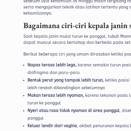
sebelum usia kehamilan 36 minggu masih tergolong n
serta mengajarkan teknik atau latihan tertentu yang a
kehamilannya.
Bagaimana ciri-ciri kepala jani
Saat kepala janin mulai turun ke panggul, tubuh Mo
dapat muncul secara bertahap dan berbeda pada set
Berikut beberapa ciri yang umum dirasakan ketika pos
Napas terasa lebih lega,
karena semakin turun posi
diafragma dan paru-paru
Bentuk perut yang tampak lebih turun,
ketika posisi
lebih rendah dibandingkan sebelumnya
Makan terasa lebih nyaman,
karena tekanan pada l
turun ke panggul
Nyeri atau rasa tidak nyaman di area panggul
, dis
panggul
Keluar lendir dari vagina
, akibat penurunan kepala 