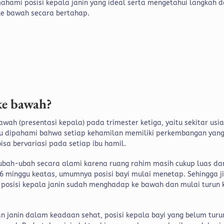
ahami posisi kepala janin yang ideal serta mengetahui langkah 
ke bawah secara bertahap.
ke bawah?
wah (presentasi kepala) pada trimester ketiga, yaitu sekitar usi
lu dipahami bahwa setiap kehamilan memiliki perkembangan yan
isa bervariasi pada setiap ibu hamil.
rubah-ubah secara alami karena ruang rahim masih cukup luas da
36 minggu keatas, umumnya posisi bayi mulai menetap. Sehingga j
posisi kepala janin sudah menghadap ke bawah dan mulai turun 
n janin dalam keadaan sehat, posisi kepala bayi yang belum turu