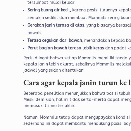
tersumbat mulai keluar
Sering buang air kecil,
karena posisi turunnya kepa
semakin sedikit dan membuat Mommils sering buang
Gerakan janin terasa di atas
, yang biasanya berasa
bawah
Terasa cegukan dari bawah
, menandakan kepala ba
Perut bagian bawah terasa lebih keras
dan padat ka
Perlu diingat bahwa setiap Mommils memiliki tanda 
kepala janin lebih akurat, sebaiknya Mommils melak
jadwal yang sudah ditentukan.
Cara agar kepala janin turun ke
Beberapa penelitian menunjukkan bahwa posisi tubu
Meski demikian, hal ini tidak serta-merta dapat men
memasuki trimester akhir.
Namun, Mommils tetap dapat mengupayakan kondisi y
sederhana ini dapat membantu mendukung posisi bayi 