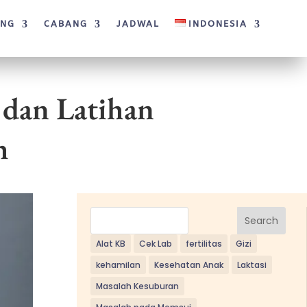
ANG
CABANG
JADWAL
INDONESIA
 dan Latihan
h
Search
Alat KB
Cek Lab
fertilitas
Gizi
kehamilan
Kesehatan Anak
Laktasi
Masalah Kesuburan