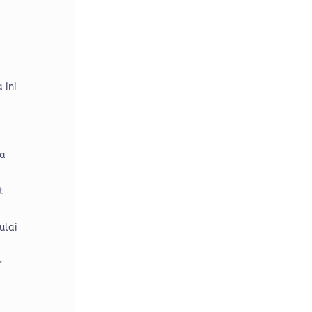
 ini
da
t
ulai
r