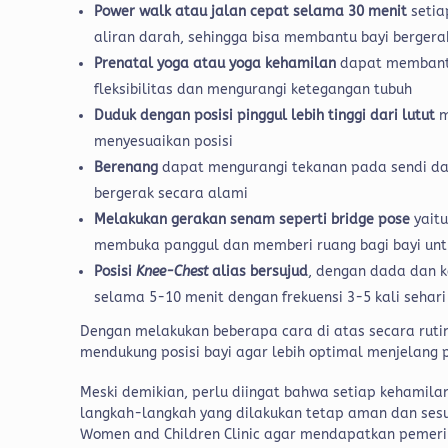
Power walk atau jalan cepat selama 30 menit
seti
aliran darah, sehingga bisa membantu bayi bergera
Prenatal yoga atau yoga kehamilan
dapat membantu
fleksibilitas dan mengurangi ketegangan tubuh
Duduk dengan posisi pinggul lebih tinggi dari lutut
m
menyesuaikan posisi
Berenang
dapat mengurangi tekanan pada sendi dan
bergerak secara alami
Melakukan gerakan senam seperti bridge pose
yait
membuka panggul dan memberi ruang bagi bayi unt
Posisi
Knee-Chest
alias bersujud
, dengan dada dan k
selama 5-10 menit dengan frekuensi 3-5 kali sehari
Dengan melakukan beberapa cara di atas secara ruti
mendukung posisi bayi agar lebih optimal menjelang 
Meski demikian, perlu diingat bahwa setiap kehamilan
langkah-langkah yang dilakukan tetap aman dan ses
Women and Children Clinic agar mendapatkan pemeri