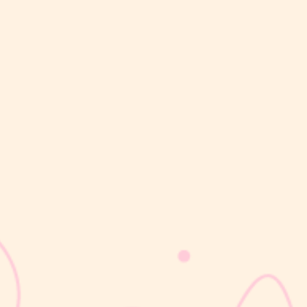
sribulogin
Lapisan berwarna putih menyerupai lemak yang menyelimuti
kulit bayi baru lahir sering kali membuat Mom & Dad khawatir.
Tidak jarang lapisan ini dianggap sebagai kotoran atau sisa cairan
persalinan yang harus segera dibersihkan, terutama jika jumlahnya
cukup...