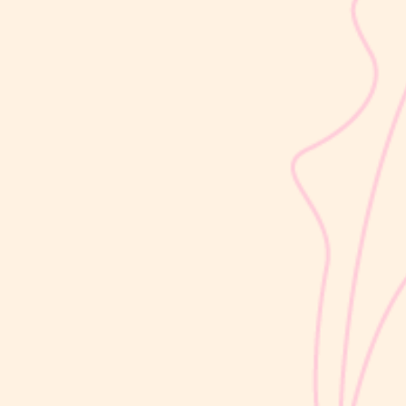
sribulogin
Selain berat badan, tinggi badan menjadi salah satu indikator
utama untuk menilai apakah tumbuh kembang si Kecil berjalan
optimal. Berbeda dengan berat badan yang bisa naik-turun dalam
waktu singkat, pertambahan tinggi badan cenderung berlangsung
bertahap dan...