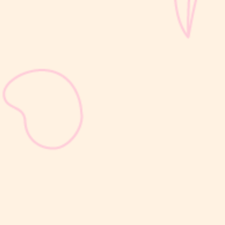
sribulogin
Masa nifas adalah periode pemulihan tubuh setelah melahirkan
yang dimulai sejak bayi lahir hingga organ reproduksi kembali
seperti sebelum hamil. Selama masa ini, tubuh Moms akan
mengalami berbagai perubahan, mulai dari rahim yang berangsur
kembali ke ukuran...