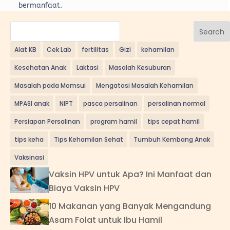
bermanfaat.
Search
Alat KB
Cek Lab
fertilitas
Gizi
kehamilan
Kesehatan Anak
Laktasi
Masalah Kesuburan
Masalah pada Momsui
Mengatasi Masalah Kehamilan
MPASI anak
NIPT
pasca persalinan
persalinan normal
Persiapan Persalinan
program hamil
tips cepat hamil
tips keha
Tips Kehamilan Sehat
Tumbuh Kembang Anak
Vaksinasi
Vaksin HPV untuk Apa? Ini Manfaat dan
Biaya Vaksin HPV
10 Makanan yang Banyak Mengandung
Asam Folat untuk Ibu Hamil