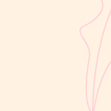
sribulogin
Usia 18 hingga 23 bulan merupakan salah satu periode penting
dalam masa 1000 Hari Pertama Kehidupan (HPK). Pada tahap ini,
perkembangan si Kecil berlangsung sangat pesat, mulai dari
kemampuan berjalan, berbicara, hingga berinteraksi dengan orang
di sekitarnya....