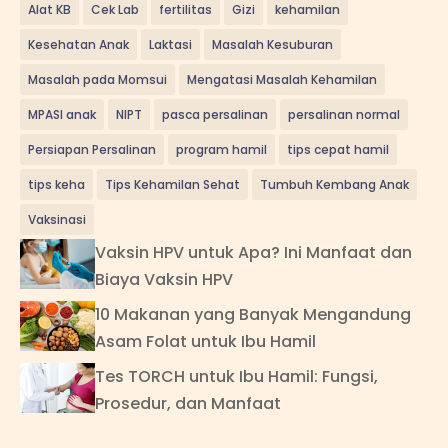
Alat KB
Cek Lab
fertilitas
Gizi
kehamilan
Kesehatan Anak
Laktasi
Masalah Kesuburan
Masalah pada Momsui
Mengatasi Masalah Kehamilan
MPASI anak
NIPT
pasca persalinan
persalinan normal
Persiapan Persalinan
program hamil
tips cepat hamil
tips keha
Tips Kehamilan Sehat
Tumbuh Kembang Anak
Vaksinasi
Vaksin HPV untuk Apa? Ini Manfaat dan
Biaya Vaksin HPV
10 Makanan yang Banyak Mengandung
Asam Folat untuk Ibu Hamil
Tes TORCH untuk Ibu Hamil: Fungsi,
Prosedur, dan Manfaat