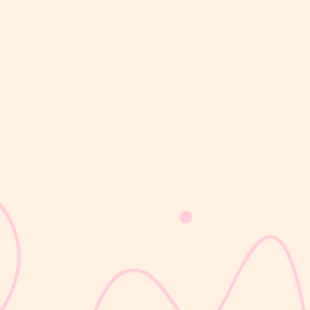
sribulogin
Masa nifas adalah periode pemulihan tubuh setelah melahirkan
yang dimulai sejak bayi lahir hingga organ reproduksi kembali
seperti sebelum hamil. Selama masa ini, tubuh Moms akan
mengalami berbagai perubahan, mulai dari rahim yang berangsur
kembali ke ukuran...