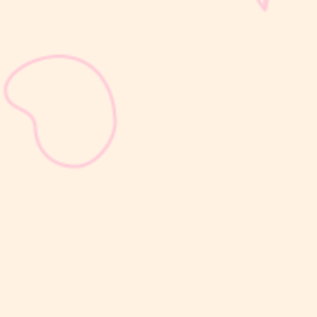
sribulogin
Selain berat badan, tinggi badan menjadi salah satu indikator
utama untuk menilai apakah tumbuh kembang si Kecil berjalan
optimal. Berbeda dengan berat badan yang bisa naik-turun dalam
waktu singkat, pertambahan tinggi badan cenderung berlangsung
bertahap dan...