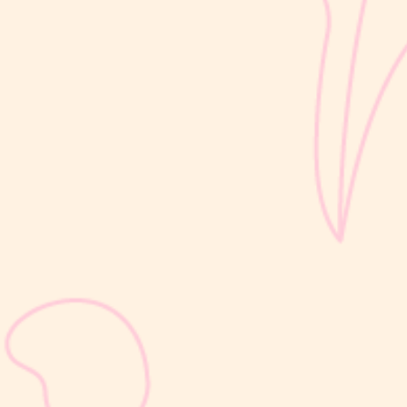
di sekitarnya....
sribulogin