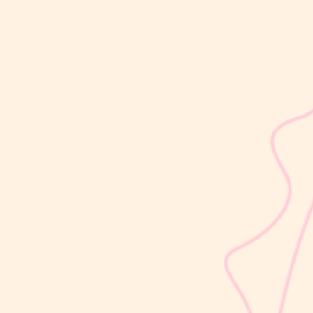
sribulogin
Usia 18 hingga 23 bulan merupakan salah satu periode penting
dalam masa 1000 Hari Pertama Kehidupan (HPK). Pada tahap ini,
perkembangan si Kecil berlangsung sangat pesat, mulai dari
kemampuan berjalan, berbicara, hingga berinteraksi dengan orang