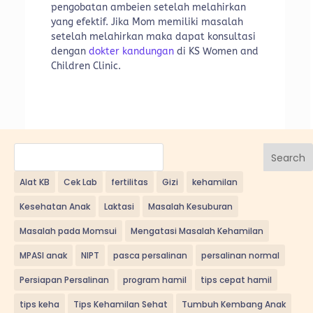
pengobatan ambeien setelah melahirkan
yang efektif. Jika Mom memiliki masalah
setelah melahirkan maka dapat konsultasi
dengan
dokter kandungan
di KS Women and
Children Clinic.
Search
Alat KB
Cek Lab
fertilitas
Gizi
kehamilan
Kesehatan Anak
Laktasi
Masalah Kesuburan
Masalah pada Momsui
Mengatasi Masalah Kehamilan
MPASI anak
NIPT
pasca persalinan
persalinan normal
Persiapan Persalinan
program hamil
tips cepat hamil
tips keha
Tips Kehamilan Sehat
Tumbuh Kembang Anak