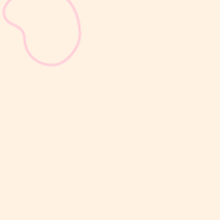
sribulogin
Masa nifas adalah periode pemulihan tubuh setelah melahirkan
yang dimulai sejak bayi lahir hingga organ reproduksi kembali
seperti sebelum hamil. Selama masa ini, tubuh Moms akan
mengalami berbagai perubahan, mulai dari rahim yang berangsur
kembali ke ukuran...