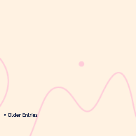
sribulogin
Lapisan berwarna putih menyerupai lemak yang menyelimuti
kulit bayi baru lahir sering kali membuat Mom & Dad khawatir.
Tidak jarang lapisan ini dianggap sebagai kotoran atau sisa cairan
persalinan yang harus segera dibersihkan, terutama jika jumlahnya
cukup...
« Older Entries