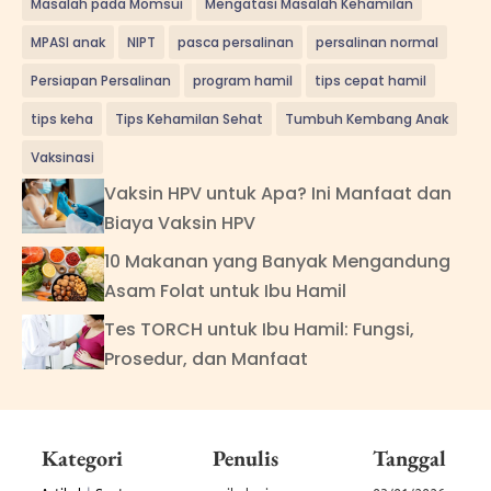
Masalah pada Momsui
Mengatasi Masalah Kehamilan
MPASI anak
NIPT
pasca persalinan
persalinan normal
Persiapan Persalinan
program hamil
tips cepat hamil
tips keha
Tips Kehamilan Sehat
Tumbuh Kembang Anak
Vaksinasi
Vaksin HPV untuk Apa? Ini Manfaat dan
Biaya Vaksin HPV
10 Makanan yang Banyak Mengandung
Asam Folat untuk Ibu Hamil
Tes TORCH untuk Ibu Hamil: Fungsi,
Prosedur, dan Manfaat
Kategori
Penulis
Tanggal