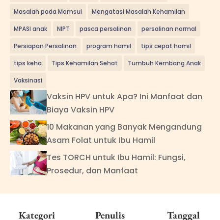
Masalah pada Momsui
Mengatasi Masalah Kehamilan
MPASI anak
NIPT
pasca persalinan
persalinan normal
Persiapan Persalinan
program hamil
tips cepat hamil
tips keha
Tips Kehamilan Sehat
Tumbuh Kembang Anak
Vaksinasi
Vaksin HPV untuk Apa? Ini Manfaat dan
Biaya Vaksin HPV
10 Makanan yang Banyak Mengandung
Asam Folat untuk Ibu Hamil
Tes TORCH untuk Ibu Hamil: Fungsi,
Prosedur, dan Manfaat
Kategori
Penulis
Tanggal