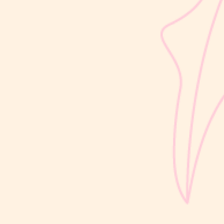
sribulogin
Usia 18 hingga 23 bulan merupakan salah satu periode penting
dalam masa 1000 Hari Pertama Kehidupan (HPK). Pada tahap ini,
perkembangan si Kecil berlangsung sangat pesat, mulai dari
kemampuan berjalan, berbicara, hingga berinteraksi dengan orang
di sekitarnya....