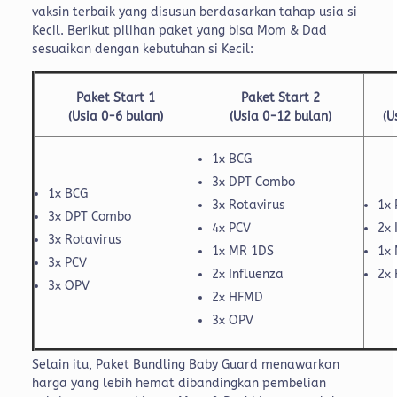
vaksin terbaik yang disusun berdasarkan tahap usia si
Kecil. Berikut pilihan paket yang bisa Mom & Dad
sesuaikan dengan kebutuhan si Kecil:
Paket Start 1
Paket Start 2
(Usia 0-6 bulan)
(Usia 0-12 bulan)
(U
1x BCG
3x DPT Combo
1x BCG
3x Rotavirus
1x 
3x DPT Combo
4x PCV
2x 
3x Rotavirus
1x MR 1DS
1x
3x PCV
2x Influenza
2x
3x OPV
2x HFMD
3x OPV
Selain itu, Paket Bundling Baby Guard menawarkan
harga yang lebih hemat dibandingkan pembelian