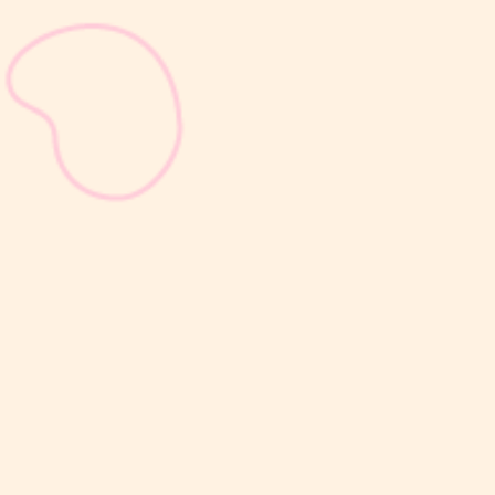
sribulogin
Selain berat badan, tinggi badan menjadi salah satu indikator
utama untuk menilai apakah tumbuh kembang si Kecil berjalan
optimal. Berbeda dengan berat badan yang bisa naik-turun dalam
waktu singkat, pertambahan tinggi badan cenderung berlangsung
bertahap dan...