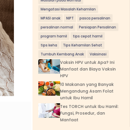
Masalah pada Momsui
Mengatasi Masalah Kehamilan
MPASI anak
NIPT
pasca persalinan
persalinan normal
Persiapan Persalinan
program hamil
tips cepat hamil
tips keha
Tips Kehamilan Sehat
Tumbuh Kembang Anak
Vaksinasi
Vaksin HPV untuk Apa? Ini
Manfaat dan Biaya Vaksin
HPV
10 Makanan yang Banyak
Mengandung Asam Folat
untuk Ibu Hamil
Tes TORCH untuk Ibu Hamil:
Fungsi, Prosedur, dan
Manfaat