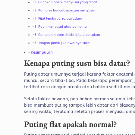
2. Gunakan posisi menyusui yang tepat
3. Kompres hangat sebelum menyusui
4. Pijat lembut area payudara
5. Rutin menyusui atau pumping
6. Gunakan nipple shield bila diperlukan
7. Jangan panik jika awalnya sulit
Kesimpulan
Kenapa puting susu bisa datar?
Puting datar umumnya terjadi karena faktor anatomi a
muncul secara tiba-tiba. Pada beberapa perempuan, ja
terlihat rata dengan areola atau bahkan sedikit mas
Selain faktor bawaan, perubahan hormon selama keha
bisa membuat puting tampak lebih datar dari biasany
seiring waktu, terutama setelah proses menyusui dimu
Puting flat apakah normal?