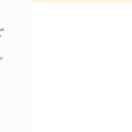
n
uk
h
si