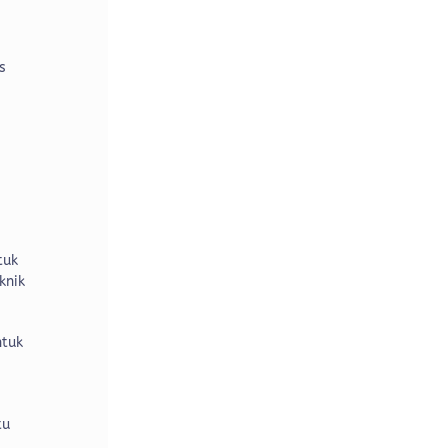
s
tuk
knik
ntuk
tu