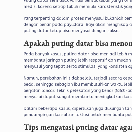
Puting datar termasuk variasi bentuk tubuh yang norm
medis, karena setiap tubuh memiliki karakteristik yan
Yang terpenting dalam proses menyusui bukanlah ben
dengan benar pada payudara. Bayi akan menghisap ar
puting datar tetap bisa menyusui dengan sukses.
Apakah puting datar bisa menon
Pada banyak kasus, puting datar bisa menjadi lebih m
membantu jaringan puting lebih responsif dan mudah ke
menyusui yang tepat serta stimulasi yang konsisten a
Namun, perubahan ini tidak selalu terjadi secara cep
beda, sehingga sebagian ibu membutuhkan waktu lebih
berjalan lancar. Teknik pelekatan yang benar (
latch-o
menyusui dapat sangat membantu meningkatkan kondis
Dalam beberapa kasus, diperlukan juga dukungan tam
pendampingan konsultan laktasi untuk membantu put
Tips mengatasi puting datar aga