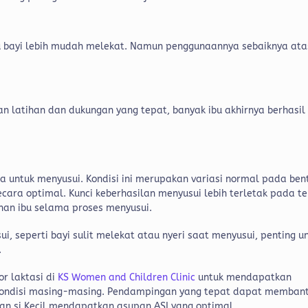
tu bayi lebih mudah melekat. Namun penggunaannya sebaiknya ata
 latihan dan dukungan yang tepat, banyak ibu akhirnya berhasil
sa untuk menyusui. Kondisi ini merupakan variasi normal pada ben
ara optimal. Kunci keberhasilan menyusui lebih terletak pada te
anan ibu selama proses menyusui.
 seperti bayi sulit melekat atau nyeri saat menyusui, penting u
.
r laktasi di
KS Women and Children Clinic
untuk mendapatkan
 kondisi masing-masing. Pendampingan yang tepat dapat memban
 si Kecil mendapatkan asupan ASI yang optimal.