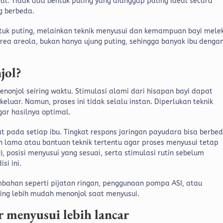
al. Tidak ada bentuk puting yang dianggap paling ideal secara
g berbeda.
tuk puting, melainkan teknik menyusui dan kemampuan bayi mele
ea areola, bukan hanya ujung puting, sehingga banyak ibu denga
jol?
enonjol seiring waktu. Stimulasi alami dari hisapan bayi dapat
luar. Namun, proses ini tidak selalu instan. Diperlukan teknik
gar hasilnya optimal.
at pada setiap ibu. Tingkat respons jaringan payudara bisa berbe
 lama atau bantuan teknik tertentu agar proses menyusui tetap
n
), posisi menyusui yang sesuai, serta stimulasi rutin sebelum
i ini.
bahan seperti pijatan ringan, penggunaan pompa ASI, atau
ing lebih mudah menonjol saat menyusui.
r menyusui lebih lancar