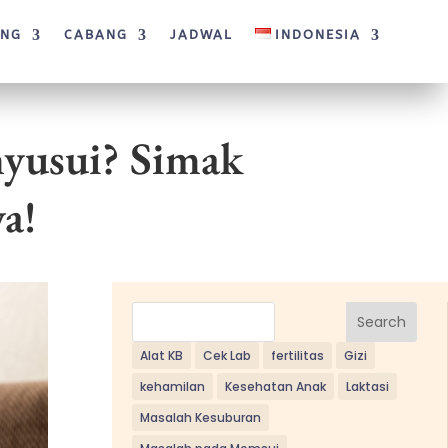
ANG
CABANG
JADWAL
INDONESIA
yusui? Simak
ya!
Search
Alat KB
Cek Lab
fertilitas
Gizi
kehamilan
Kesehatan Anak
Laktasi
Masalah Kesuburan