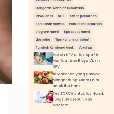
Masalah pada Momsui
Mengatasi Masalah Kehamilan
MPASI anak
NIPT
pasca persalinan
persalinan normal
Persiapan Persalinan
program hamil
tips cepat hamil
tips keha
Tips Kehamilan Sehat
Tumbuh Kembang Anak
Vaksinasi
Vaksin HPV untuk Apa? Ini
Manfaat dan Biaya Vaksin
HPV
10 Makanan yang Banyak
Mengandung Asam Folat
untuk Ibu Hamil
Tes TORCH untuk Ibu Hamil:
Fungsi, Prosedur, dan
Manfaat