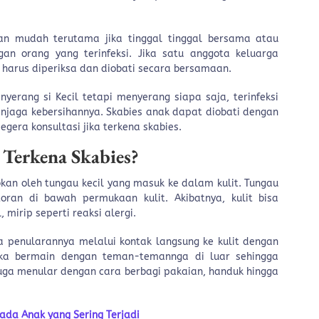
an mudah terutama jika tinggal tinggal bersama atau
an orang yang terinfeksi. Jika satu anggota keluarga
t harus diperiksa dan diobati secara bersamaan.
yerang si Kecil tetapi menyerang siapa saja, terinfeksi
enjaga kebersihannya. Skabies anak dapat diobati dengan
gera konsultasi jika terkena skabies.
 Terkena Skabies?
bkan oleh tungau kecil yang masuk ke dalam kulit. Tungau
oran di bawah permukaan kulit. Akibatnya, kulit bisa
mirip seperti reaksi alergi.
a penularannya melalui kontak langsung ke kulit dengan
 suka bermain dengan teman-temannga di luar sehingga
juga menular dengan cara berbagi pakaian, handuk hingga
pada Anak yang Sering Terjadi