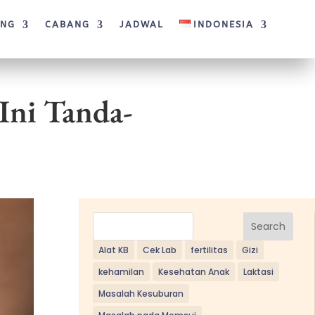
ANG
CABANG
JADWAL
INDONESIA
 Ini Tanda-
Search
Alat KB
Cek Lab
fertilitas
Gizi
kehamilan
Kesehatan Anak
Laktasi
Masalah Kesuburan