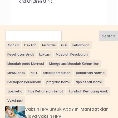
and Children Clinic.
Search
Alat KB
Cek Lab
fertilitas
Gizi
kehamilan
Kesehatan Anak
Laktasi
Masalah Kesuburan
Masalah pada Momsui
Mengatasi Masalah Kehamilan
MPASI anak
NIPT
pasca persalinan
persalinan normal
Persiapan Persalinan
program hamil
tips cepat hamil
tips keha
Tips Kehamilan Sehat
Tumbuh Kembang Anak
Vaksinasi
Vaksin HPV untuk Apa? Ini Manfaat dan
Biaya Vaksin HPV