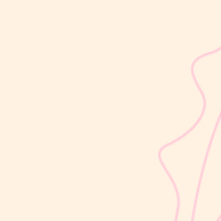
sribulogin
Usia 18 hingga 23 bulan merupakan salah satu periode penting
dalam masa 1000 Hari Pertama Kehidupan (HPK). Pada tahap ini,
perkembangan si Kecil berlangsung sangat pesat, mulai dari
kemampuan berjalan, berbicara, hingga berinteraksi dengan orang
di sekitarnya....