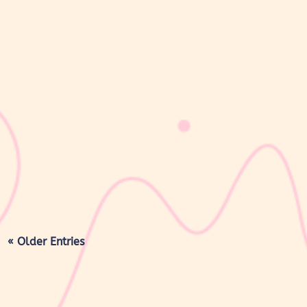
sribulogin
Lapisan berwarna putih menyerupai lemak yang menyelimuti
kulit bayi baru lahir sering kali membuat Mom & Dad khawatir.
Tidak jarang lapisan ini dianggap sebagai kotoran atau sisa cairan
persalinan yang harus segera dibersihkan, terutama jika jumlahnya
cukup...
« Older Entries