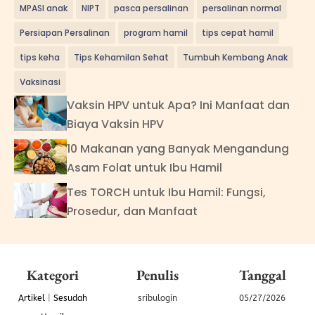
MPASI anak
NIPT
pasca persalinan
persalinan normal
Persiapan Persalinan
program hamil
tips cepat hamil
tips keha
Tips Kehamilan Sehat
Tumbuh Kembang Anak
Vaksinasi
Vaksin HPV untuk Apa? Ini Manfaat dan
Biaya Vaksin HPV
10 Makanan yang Banyak Mengandung
Asam Folat untuk Ibu Hamil
Tes TORCH untuk Ibu Hamil: Fungsi,
Prosedur, dan Manfaat
Kategori
Penulis
Tanggal
Artikel
|
Sesudah
sribulogin
05/27/2026