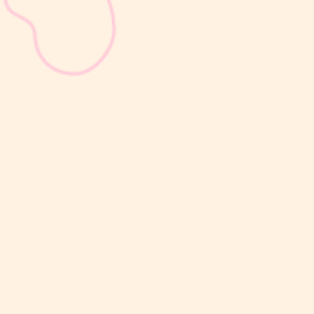
sribulogin
Masa nifas adalah periode pemulihan tubuh setelah melahirkan
yang dimulai sejak bayi lahir hingga organ reproduksi kembali
seperti sebelum hamil. Selama masa ini, tubuh Moms akan
mengalami berbagai perubahan, mulai dari rahim yang berangsur
kembali ke ukuran...