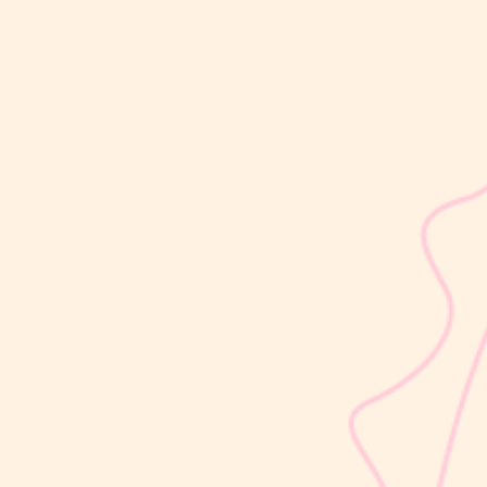
sribulogin
Selain berat badan, tinggi badan menjadi salah satu indikator
utama untuk menilai apakah tumbuh kembang si Kecil berjalan
optimal. Berbeda dengan berat badan yang bisa naik-turun dalam
waktu singkat, pertambahan tinggi badan cenderung berlangsung