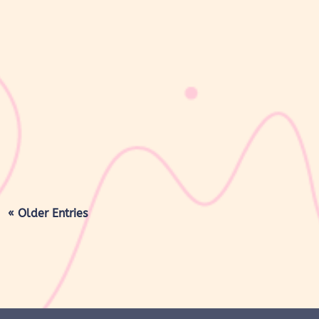
sribulogin
Lapisan berwarna putih menyerupai lemak yang menyelimuti
kulit bayi baru lahir sering kali membuat Mom & Dad khawatir.
Tidak jarang lapisan ini dianggap sebagai kotoran atau sisa cairan
persalinan yang harus segera dibersihkan, terutama jika jumlahnya
cukup...
« Older Entries