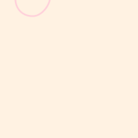
Masa nifas adalah periode pemulihan tubuh setelah melahirkan
yang dimulai sejak bayi lahir hingga organ reproduksi kembali
seperti sebelum hamil. Selama masa ini, tubuh Moms akan
mengalami berbagai perubahan, mulai dari rahim yang berangsur
kembali ke ukuran...