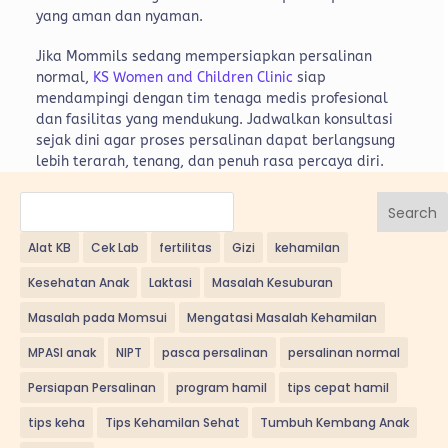
yang aman dan nyaman.
Jika Mommils sedang mempersiapkan persalinan
normal,
KS Women and Children Clinic
siap
mendampingi dengan tim tenaga medis profesional
dan fasilitas yang mendukung. Jadwalkan konsultasi
sejak dini agar proses persalinan dapat berlangsung
lebih terarah, tenang, dan penuh rasa percaya diri.
Search
Alat KB
Cek Lab
fertilitas
Gizi
kehamilan
Kesehatan Anak
Laktasi
Masalah Kesuburan
Masalah pada Momsui
Mengatasi Masalah Kehamilan
MPASI anak
NIPT
pasca persalinan
persalinan normal
Persiapan Persalinan
program hamil
tips cepat hamil
tips keha
Tips Kehamilan Sehat
Tumbuh Kembang Anak