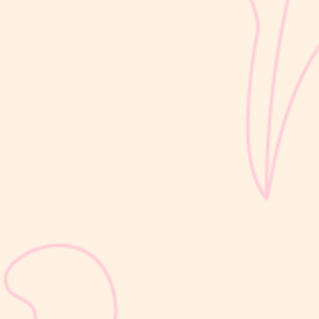
bertahap dan...
sribulogin