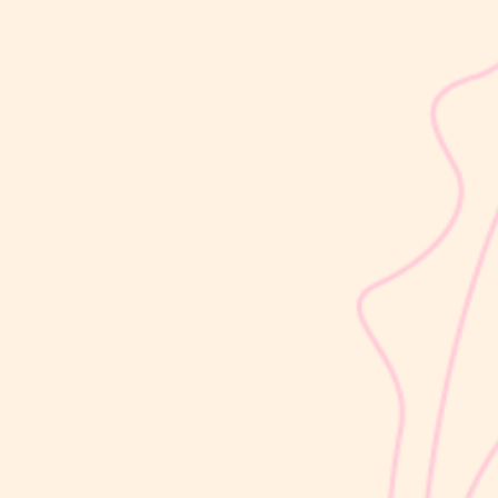
sribulogin
Selain berat badan, tinggi badan menjadi salah satu indikator
utama untuk menilai apakah tumbuh kembang si Kecil berjalan
optimal. Berbeda dengan berat badan yang bisa naik-turun dalam
waktu singkat, pertambahan tinggi badan cenderung berlangsung
bertahap dan...