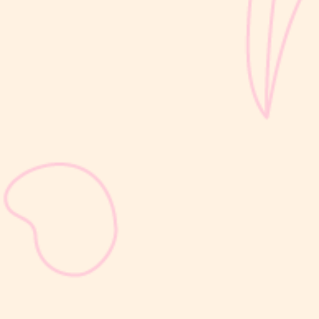
sribulogin
Masa nifas adalah periode pemulihan tubuh setelah melahirkan
yang dimulai sejak bayi lahir hingga organ reproduksi kembali
seperti sebelum hamil. Selama masa ini, tubuh Moms akan
mengalami berbagai perubahan, mulai dari rahim yang berangsur
kembali ke ukuran...