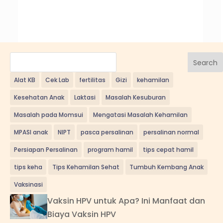
Search
Alat KB
Cek Lab
fertilitas
Gizi
kehamilan
Kesehatan Anak
Laktasi
Masalah Kesuburan
Masalah pada Momsui
Mengatasi Masalah Kehamilan
MPASI anak
NIPT
pasca persalinan
persalinan normal
Persiapan Persalinan
program hamil
tips cepat hamil
tips keha
Tips Kehamilan Sehat
Tumbuh Kembang Anak
Vaksinasi
Vaksin HPV untuk Apa? Ini Manfaat dan
Biaya Vaksin HPV