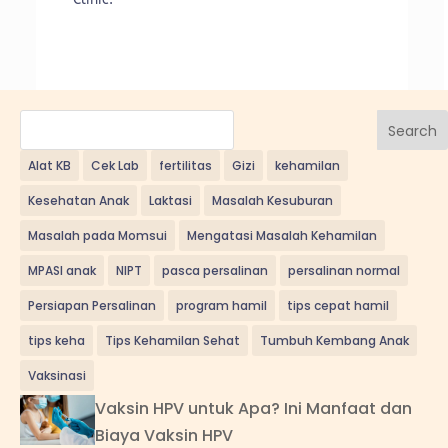
Search
Alat KB
Cek Lab
fertilitas
Gizi
kehamilan
Kesehatan Anak
Laktasi
Masalah Kesuburan
Masalah pada Momsui
Mengatasi Masalah Kehamilan
MPASI anak
NIPT
pasca persalinan
persalinan normal
Persiapan Persalinan
program hamil
tips cepat hamil
tips keha
Tips Kehamilan Sehat
Tumbuh Kembang Anak
Vaksinasi
Vaksin HPV untuk Apa? Ini Manfaat dan
Biaya Vaksin HPV