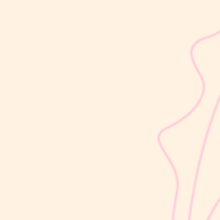
sribulogin
Usia 18 hingga 23 bulan merupakan salah satu periode penting
dalam masa 1000 Hari Pertama Kehidupan (HPK). Pada tahap ini,
perkembangan si Kecil berlangsung sangat pesat, mulai dari
kemampuan berjalan, berbicara, hingga berinteraksi dengan orang
di sekitarnya....