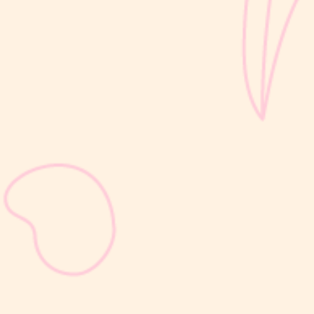
sribulogin
Selain berat badan, tinggi badan menjadi salah satu indikator
utama untuk menilai apakah tumbuh kembang si Kecil berjalan
optimal. Berbeda dengan berat badan yang bisa naik-turun dalam
waktu singkat, pertambahan tinggi badan cenderung berlangsung
bertahap dan...