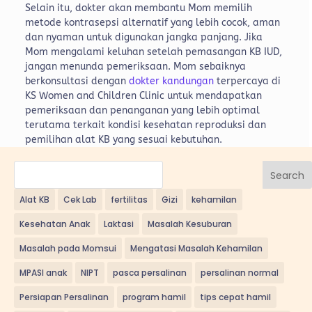
Selain itu, dokter akan membantu Mom memilih
metode kontrasepsi alternatif yang lebih cocok, aman
dan nyaman untuk digunakan jangka panjang.
Jika
Mom mengalami keluhan setelah pemasangan KB IUD,
jangan menunda pemeriksaan. Mom sebaiknya
berkonsultasi dengan
dokter kandungan
terpercaya di
KS Women and Children Clinic untuk mendapatkan
pemeriksaan dan penanganan yang lebih optimal
terutama terkait kondisi kesehatan reproduksi dan
pemilihan alat KB yang sesuai kebutuhan.
Search
Alat KB
Cek Lab
fertilitas
Gizi
kehamilan
Kesehatan Anak
Laktasi
Masalah Kesuburan
Masalah pada Momsui
Mengatasi Masalah Kehamilan
MPASI anak
NIPT
pasca persalinan
persalinan normal
Persiapan Persalinan
program hamil
tips cepat hamil