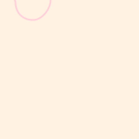
sribulogin
Selain berat badan, tinggi badan menjadi salah satu indikator
utama untuk menilai apakah tumbuh kembang si Kecil berjalan
optimal. Berbeda dengan berat badan yang bisa naik-turun dalam
waktu singkat, pertambahan tinggi badan cenderung berlangsung
bertahap dan...