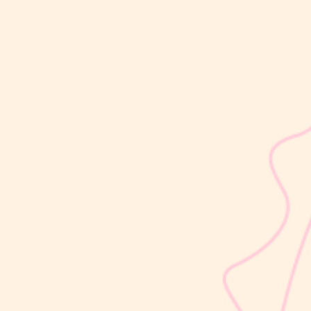
sribulogin
Usia 18 hingga 23 bulan merupakan salah satu periode penting
dalam masa 1000 Hari Pertama Kehidupan (HPK). Pada tahap ini,
perkembangan si Kecil berlangsung sangat pesat, mulai dari