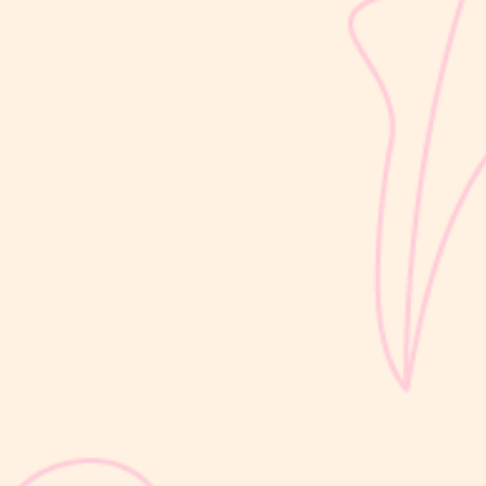
Usia 18 hingga 23 bulan merupakan salah satu periode penting
dalam masa 1000 Hari Pertama Kehidupan (HPK). Pada tahap ini,
perkembangan si Kecil berlangsung sangat pesat, mulai dari
kemampuan berjalan, berbicara, hingga berinteraksi dengan orang
di sekitarnya....