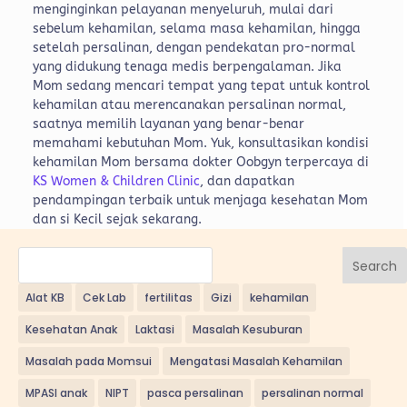
menginginkan pelayanan menyeluruh, mulai dari
sebelum kehamilan, selama masa kehamilan, hingga
setelah persalinan, dengan pendekatan pro-normal
yang didukung tenaga medis berpengalaman. Jika
Mom sedang mencari tempat yang tepat untuk kontrol
kehamilan atau merencanakan persalinan normal,
saatnya memilih layanan yang benar-benar
memahami kebutuhan Mom. Yuk, konsultasikan kondisi
kehamilan Mom bersama dokter Oobgyn terpercaya di
KS Women & Children Clinic
, dan dapatkan
pendampingan terbaik untuk menjaga kesehatan Mom
dan si Kecil sejak sekarang.
Search
Alat KB
Cek Lab
fertilitas
Gizi
kehamilan
Kesehatan Anak
Laktasi
Masalah Kesuburan
Masalah pada Momsui
Mengatasi Masalah Kehamilan
MPASI anak
NIPT
pasca persalinan
persalinan normal