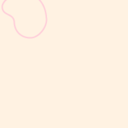
sribulogin
Selain berat badan, tinggi badan menjadi salah satu indikator
utama untuk menilai apakah tumbuh kembang si Kecil berjalan
optimal. Berbeda dengan berat badan yang bisa naik-turun dalam
waktu singkat, pertambahan tinggi badan cenderung berlangsung
bertahap dan...