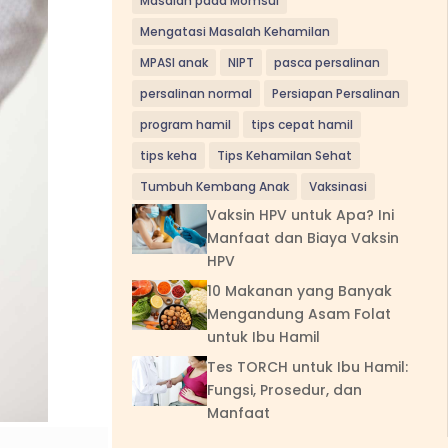
Masalah pada Momsui
Mengatasi Masalah Kehamilan
MPASI anak
NIPT
pasca persalinan
persalinan normal
Persiapan Persalinan
program hamil
tips cepat hamil
tips keha
Tips Kehamilan Sehat
Tumbuh Kembang Anak
Vaksinasi
Vaksin HPV untuk Apa? Ini
Manfaat dan Biaya Vaksin
HPV
10 Makanan yang Banyak
Mengandung Asam Folat
untuk Ibu Hamil
Tes TORCH untuk Ibu Hamil:
Fungsi, Prosedur, dan
Manfaat