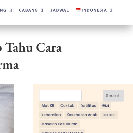
ANG
CABANG
JADWAL
INDONESIA
b Tahu Cara
erma
Search
Alat KB
Cek Lab
fertilitas
Gizi
kehamilan
Kesehatan Anak
Laktasi
Masalah Kesuburan