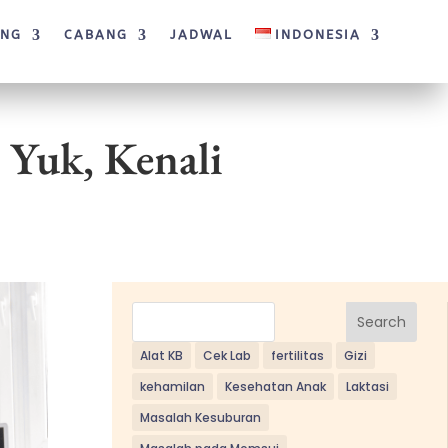
ANG
CABANG
JADWAL
INDONESIA
 Yuk, Kenali
Search
Alat KB
Cek Lab
fertilitas
Gizi
kehamilan
Kesehatan Anak
Laktasi
Masalah Kesuburan