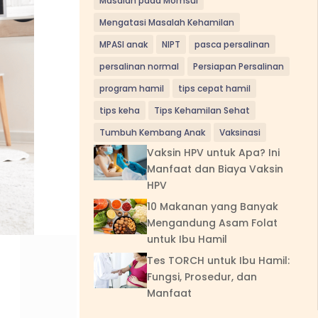
Masalah pada Momsui
Mengatasi Masalah Kehamilan
MPASI anak
NIPT
pasca persalinan
persalinan normal
Persiapan Persalinan
program hamil
tips cepat hamil
tips keha
Tips Kehamilan Sehat
Tumbuh Kembang Anak
Vaksinasi
Vaksin HPV untuk Apa? Ini
Manfaat dan Biaya Vaksin
HPV
10 Makanan yang Banyak
Mengandung Asam Folat
untuk Ibu Hamil
Tes TORCH untuk Ibu Hamil:
Fungsi, Prosedur, dan
Manfaat