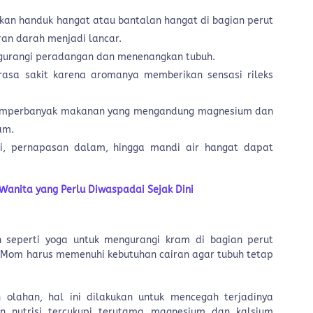
an handuk hangat atau bantalan hangat di bagian perut
iran darah menjadi lancar.
engurangi peradangan dan menenangkan tubuh.
asa sakit karena aromanya memberikan sensasi rileks
emperbanyak makanan yang mengandung magnesium dan
ram.
i, pernapasan dalam, hingga mandi air hangat dapat
anita yang Perlu Diwaspadai Sejak Dini
seperti yoga untuk mengurangi kram di bagian perut
 Mom harus memenuhi kebutuhan cairan agar tubuh tetap
 olahan, hal ini dilakukan untuk mencegah terjadinya
n nutrisi tercukupi terutama magnesium dan kalsium