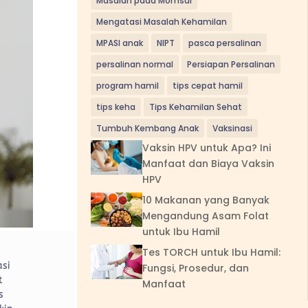
Masalah pada Momsui
Mengatasi Masalah Kehamilan
MPASI anak
NIPT
pasca persalinan
persalinan normal
Persiapan Persalinan
program hamil
tips cepat hamil
tips keha
Tips Kehamilan Sehat
Tumbuh Kembang Anak
Vaksinasi
Vaksin HPV untuk Apa? Ini
Manfaat dan Biaya Vaksin
HPV
10 Makanan yang Banyak
Mengandung Asam Folat
untuk Ibu Hamil
Tes TORCH untuk Ibu Hamil:
asi
Fungsi, Prosedur, dan
t
Manfaat
s