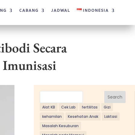
ANG
CABANG
JADWAL
INDONESIA
bodi Secara
 Imunisasi
Search
Alat KB
Cek Lab
fertilitas
Gizi
kehamilan
Kesehatan Anak
Laktasi
Masalah Kesuburan