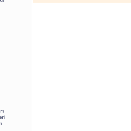
kin
tem
eri
am