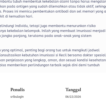
membantu tubuh membentuk kekebalan alami tanpa harus mengala
alkan pada antigen yang sudah dilemahkan atau tidak aktif, sehin
. Proses ini memicu pembentukan antibodi dan sel memori yang 
kit di kemudian hari.
lindungi individu, tetapi juga membantu menurunkan risiko
knya kekebalan kelompok. Inilah yang membuat imunisasi menjadi
n jangka panjang, terutama pada anak-anak yang sistem
yang optimal, penting bagi orang tua untuk mengikuti jadwal
onsultasikan kebutuhan imunisasi si Kecil bersama dokter spesial
n penjelasan yang lengkap, aman, dan sesuai kondisi kesehatan
isa memberikan perlindungan terbaik sejak dini demi tumbuh
Penulis
Tanggal
sribulogin
06/22/2026