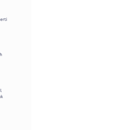
erti
h
i
l
ak