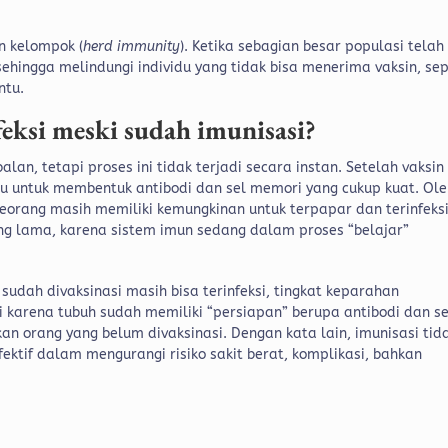
an kelompok (
herd immunity
). Ketika sebagian besar populasi telah
 sehingga melindungi individu yang tidak bisa menerima vaksin, sep
ntu.
nfeksi meski sudah imunisasi?
, tetapi proses ini tidak terjadi secara instan. Setelah vaksin
u untuk membentuk antibodi dan sel memori yang cukup kuat.
Ole
seorang masih memiliki kemungkinan untuk terpapar dan terinfeks
ung lama, karena sistem imun sedang dalam proses “belajar”
sudah divaksinasi masih bisa terinfeksi, tingkat keparahan
di karena tubuh sudah memiliki “persiapan” berupa antibodi dan se
an orang yang belum divaksinasi.
Dengan kata lain, imunisasi tid
ektif dalam mengurangi risiko sakit berat, komplikasi, bahkan