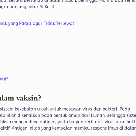
jadi secara bertahap di dalam tubuh. Sehingga, Mom & Dad sema
gka panjang untuk Si Kecil.
 Anak yang Padat agar Tidak Terlewat
sasi?
alam vaksin?
 sistem kekebalan tubuh untuk melawan virus dan bakteri. Pada
 melainkan dikenalkan pada bentuk aman dari kuman, sehingga sis
Vaksin mengandung antigen, yaitu bagian kecil dari virus atau bakt
 aktif. Antigen inilah yang kemudian memicu respons imun di dal