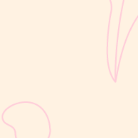
bertahap dan...
sribulogin