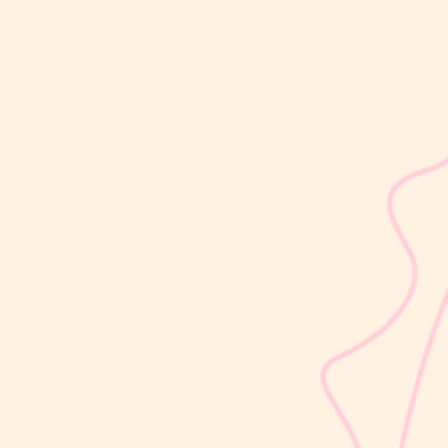
sribulogin
Selain berat badan, tinggi badan menjadi salah satu indikator
utama untuk menilai apakah tumbuh kembang si Kecil berjalan
optimal. Berbeda dengan berat badan yang bisa naik-turun dalam
waktu singkat, pertambahan tinggi badan cenderung berlangsung