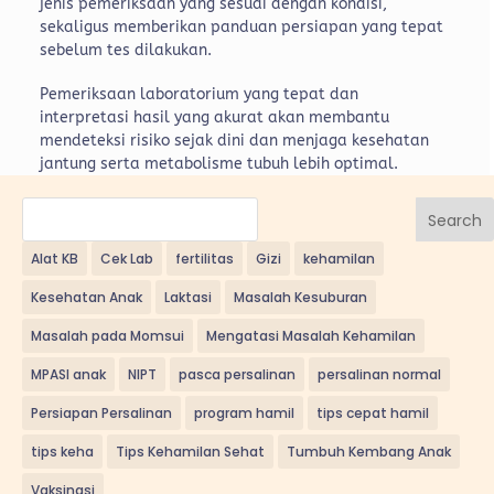
jenis pemeriksaan yang sesuai dengan kondisi,
sekaligus memberikan panduan persiapan yang tepat
sebelum tes dilakukan.
Pemeriksaan laboratorium yang tepat dan
interpretasi hasil yang akurat akan membantu
mendeteksi risiko sejak dini dan menjaga kesehatan
jantung serta metabolisme tubuh lebih optimal.
Search
Alat KB
Cek Lab
fertilitas
Gizi
kehamilan
Kesehatan Anak
Laktasi
Masalah Kesuburan
Masalah pada Momsui
Mengatasi Masalah Kehamilan
MPASI anak
NIPT
pasca persalinan
persalinan normal
Persiapan Persalinan
program hamil
tips cepat hamil
tips keha
Tips Kehamilan Sehat
Tumbuh Kembang Anak
Vaksinasi