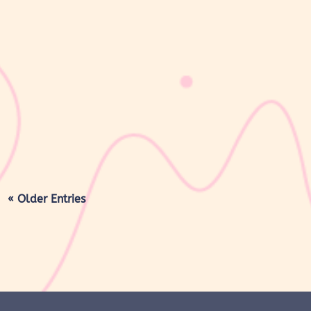
sribulogin
Lapisan berwarna putih menyerupai lemak yang menyelimuti
kulit bayi baru lahir sering kali membuat Mom & Dad khawatir.
Tidak jarang lapisan ini dianggap sebagai kotoran atau sisa cairan
persalinan yang harus segera dibersihkan, terutama jika jumlahnya
cukup...
« Older Entries