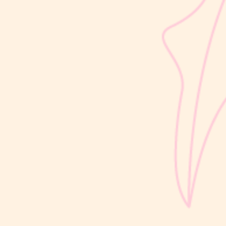
sribulogin
Selain berat badan, tinggi badan menjadi salah satu indikator
utama untuk menilai apakah tumbuh kembang si Kecil berjalan
optimal. Berbeda dengan berat badan yang bisa naik-turun dalam
waktu singkat, pertambahan tinggi badan cenderung berlangsung
bertahap dan...