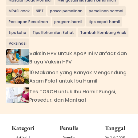
Masalah pada Momsui
Mengatasi Masalah Kehamilan
MPASI anak
NIPT
pasca persalinan
persalinan normal
Persiapan Persalinan
program hamil
tips cepat hamil
tips keha
Tips Kehamilan Sehat
Tumbuh Kembang Anak
Vaksinasi
Vaksin HPV untuk Apa? Ini Manfaat dan
Biaya Vaksin HPV
10 Makanan yang Banyak Mengandung
Asam Folat untuk Ibu Hamil
Tes TORCH untuk Ibu Hamil: Fungsi,
Prosedur, dan Manfaat
Kategori
Penulis
Tanggal