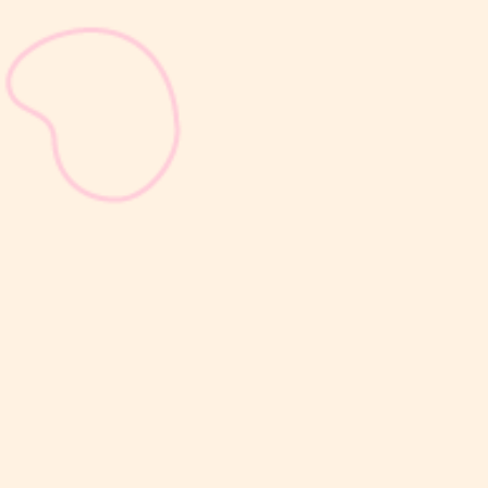
sribulogin
Masa nifas adalah periode pemulihan tubuh setelah melahirkan
yang dimulai sejak bayi lahir hingga organ reproduksi kembali
seperti sebelum hamil. Selama masa ini, tubuh Moms akan
mengalami berbagai perubahan, mulai dari rahim yang berangsur
kembali ke ukuran...