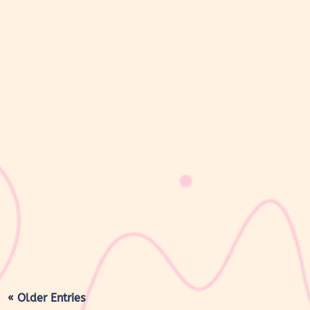
sribulogin
Lapisan berwarna putih menyerupai lemak yang menyelimuti
kulit bayi baru lahir sering kali membuat Mom & Dad khawatir.
Tidak jarang lapisan ini dianggap sebagai kotoran atau sisa cairan
persalinan yang harus segera dibersihkan, terutama jika jumlahnya
cukup...
« Older Entries