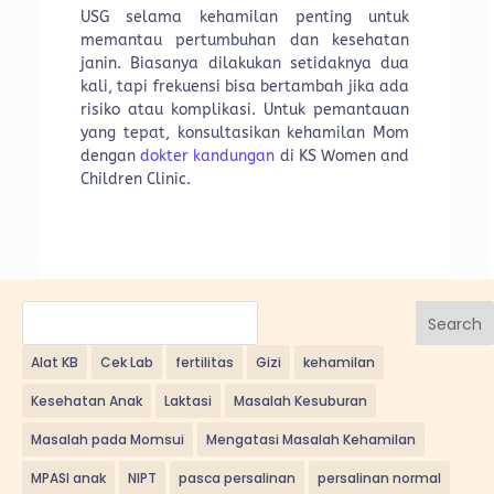
USG selama kehamilan penting untuk
memantau pertumbuhan dan kesehatan
janin. Biasanya dilakukan setidaknya dua
kali, tapi frekuensi bisa bertambah jika ada
risiko atau komplikasi. Untuk pemantauan
yang tepat, konsultasikan kehamilan Mom
dengan
dokter kandungan
di KS Women and
Children Clinic.
Search
Alat KB
Cek Lab
fertilitas
Gizi
kehamilan
Kesehatan Anak
Laktasi
Masalah Kesuburan
Masalah pada Momsui
Mengatasi Masalah Kehamilan
MPASI anak
NIPT
pasca persalinan
persalinan normal