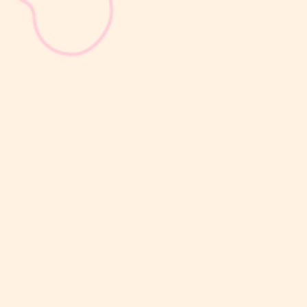
sribulogin
Selain berat badan, tinggi badan menjadi salah satu indikator
utama untuk menilai apakah tumbuh kembang si Kecil berjalan
optimal. Berbeda dengan berat badan yang bisa naik-turun dalam
waktu singkat, pertambahan tinggi badan cenderung berlangsung
bertahap dan...