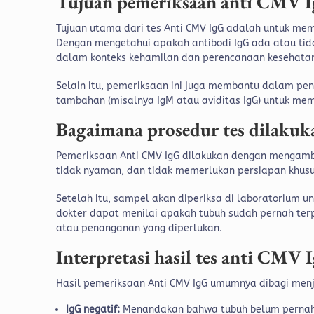
Tujuan pemeriksaan anti CMV 
Tujuan utama dari tes Anti CMV IgG adalah untuk me
Dengan mengetahui apakah antibodi IgG ada atau tid
dalam konteks kehamilan dan perencanaan kesehatan
Selain itu, pemeriksaan ini juga membantu dalam pen
tambahan (misalnya IgM atau aviditas IgG) untuk mema
Bagaimana prosedur tes dilakuk
Pemeriksaan Anti CMV IgG dilakukan dengan mengambi
tidak nyaman, dan tidak memerlukan persiapan khus
Setelah itu, sampel akan diperiksa di laboratorium un
dokter dapat menilai apakah tubuh sudah pernah ter
atau penanganan yang diperlukan.
Interpretasi hasil tes anti CMV 
Hasil pemeriksaan Anti CMV IgG umumnya dibagi menj
IgG negatif:
Menandakan bahwa tubuh belum pernah t