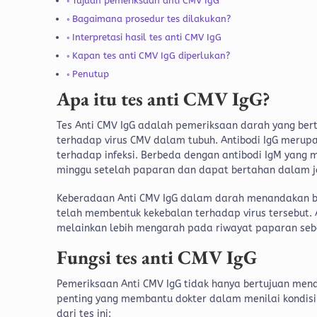
Tujuan pemeriksaan anti CMV IgG
Bagaimana prosedur tes dilakukan?
Interpretasi hasil tes anti CMV IgG
Kapan tes anti CMV IgG diperlukan?
Penutup
Apa itu tes anti CMV IgG?
Tes Anti CMV IgG adalah pemeriksaan darah yang bert
terhadap virus CMV dalam tubuh. Antibodi IgG merupa
terhadap infeksi. Berbeda dengan antibodi IgM yang m
minggu setelah paparan dan dapat bertahan dalam j
Keberadaan Anti CMV IgG dalam darah menandakan ba
telah membentuk kekebalan terhadap virus tersebut. Ar
melainkan lebih mengarah pada riwayat paparan se
Fungsi tes anti CMV IgG
Pemeriksaan Anti CMV IgG tidak hanya bertujuan mend
penting yang membantu dokter dalam menilai kondisi
dari tes ini: