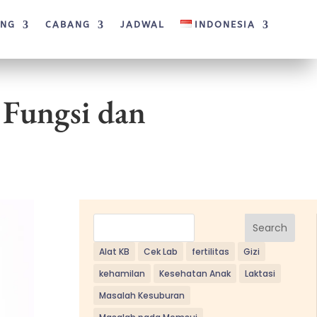
ANG
CABANG
JADWAL
INDONESIA
 Fungsi dan
Search
Alat KB
Cek Lab
fertilitas
Gizi
kehamilan
Kesehatan Anak
Laktasi
Masalah Kesuburan