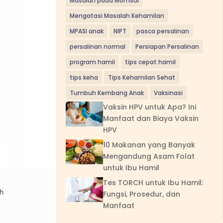
Masalah pada Momsui
Mengatasi Masalah Kehamilan
MPASI anak
NIPT
pasca persalinan
persalinan normal
Persiapan Persalinan
program hamil
tips cepat hamil
tips keha
Tips Kehamilan Sehat
Tumbuh Kembang Anak
Vaksinasi
Vaksin HPV untuk Apa? Ini
Manfaat dan Biaya Vaksin
HPV
10 Makanan yang Banyak
Mengandung Asam Folat
untuk Ibu Hamil
Tes TORCH untuk Ibu Hamil:
h
Fungsi, Prosedur, dan
Manfaat