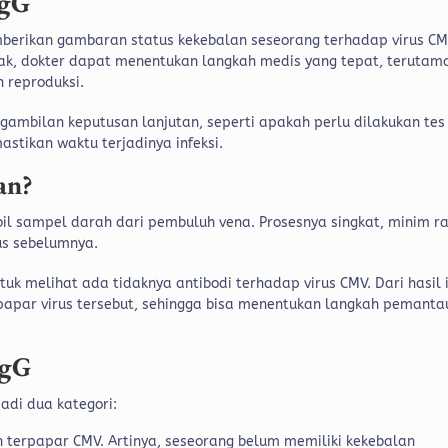
IgG
mberikan gambaran status kekebalan seseorang terhadap virus CM
ak, dokter dapat menentukan langkah medis yang tepat, terutam
 reproduksi.
gambilan keputusan lanjutan, seperti apakah perlu dilakukan tes
stikan waktu terjadinya infeksi.
an?
l sampel darah dari pembuluh vena. Prosesnya singkat, minim r
us sebelumnya.
tuk melihat ada tidaknya antibodi terhadap virus CMV. Dari hasil i
papar virus tersebut, sehingga bisa menentukan langkah pemant
IgG
adi dua kategori:
erpapar CMV. Artinya, seseorang belum memiliki kekebalan