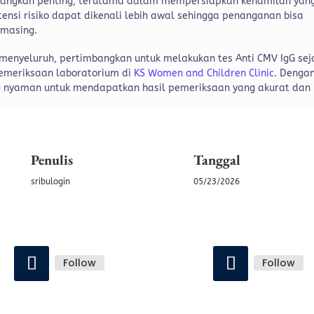
 langkah penting, terutama dalam mempersiapkan kehamilan yan
nsi risiko dapat dikenali lebih awal sehingga penanganan bisa
-masing.
menyeluruh, pertimbangkan untuk melakukan tes Anti CMV IgG sej
pemeriksaan laboratorium di
KS Women and Children Clinic
. Denga
ng nyaman untuk mendapatkan hasil pemeriksaan yang akurat dan
Penulis
Tanggal
sribulogin
05/23/2026
Follow
Follow