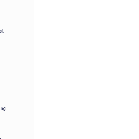
n
si.
ang