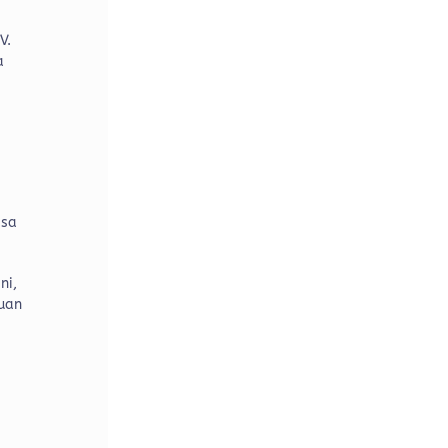
V.
a
asa
ni,
auan